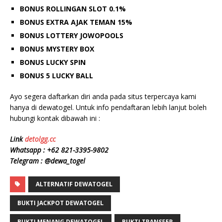
BONUS ROLLINGAN SLOT 0.1%
BONUS EXTRA AJAK TEMAN 15%
BONUS LOTTERY JOWOPOOLS
BONUS MYSTERY BOX
BONUS LUCKY SPIN
BONUS 5 LUCKY BALL
Ayo segera daftarkan diri anda pada situs terpercaya kami
hanya di dewatogel. Untuk info pendaftaran lebih lanjut boleh
hubungi kontak dibawah ini :
Link
detolgg.cc
Whatsapp :
+62 8
21-3395-9802
Telegram : @dewa_togel
ALTERNATIF DEWATOGEL
BUKTI JACKPOT DEWATOGEL
BUKTI MENANG DEWATOGEL
BUKTI TRANSFER