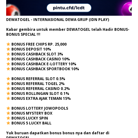
DEWATOGEL - INTERNASIONAL DEWA GRUP (IDN PLAY)
Kabar gembira untuk member DEWATOGEL telah Hadir
BONUS-
BONUS SPECIAL
!!!
BONUS FREE CHIPS RP. 25,000
BONUS DEPOSIT 10%
BONUS CASHBACK SLOT 3%
BONUS CASHBACK CASINO 10%
BONUS CASHBACK E-LOTTERY 10%
BONUS CASHBACK SPORTBOOK 10%
BONUS REFERRAL SLOT 0.5%
BONUS REFERRAL TOGEL 2%
BONUS REFERRAL CASINO 0.2%
BONUS ROLLINGAN SLOT 0.1%
BONUS EXTRA AJAK TEMAN 15%
BONUS LOTTERY JOWOPOOLS
BONUS MYSTERY BOX
BONUS LUCKY SPIN
BONUS 5 LUCKY BALL
Yuk buruan dapatkan bonus bonus nya dan daftar di
DEWATOGEL