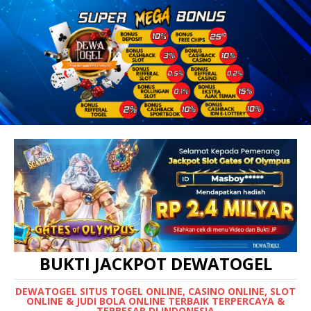
BUKTI JACKPOT DEWATOGEL
DEWATOGEL SITUS TOGEL ONLINE, CASINO ONLINE, SLOT
ONLINE & JUDI BOLA ONLINE TERBAIK TERPERCAYA &
TERBESAR DI INDONESIA