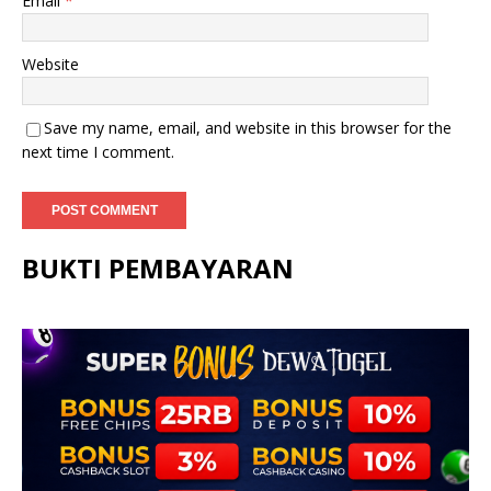
Email
*
Website
Save my name, email, and website in this browser for the
next time I comment.
BUKTI PEMBAYARAN