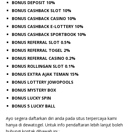
BONUS DEPOSIT 10%
BONUS CASHBACK SLOT 10%
BONUS CASHBACK CASINO 10%
BONUS CASHBACK E-LOTTERY 10%
BONUS CASHBACK SPORTBOOK 10%
BONUS REFERRAL SLOT 0.5%
BONUS REFERRAL TOGEL 2%
BONUS REFERRAL CASINO 0.2%
BONUS ROLLINGAN SLOT 0.1%
BONUS EXTRA AJAK TEMAN 15%
BONUS LOTTERY JOWOPOOLS
BONUS MYSTERY BOX
BONUS LUCKY SPIN
BONUS 5 LUCKY BALL
Ayo segera daftarkan diri anda pada situs terpercaya kami
hanya di dewatogel. Untuk info pendaftaran lebih lanjut boleh
hubungi kontak dibawah ini :