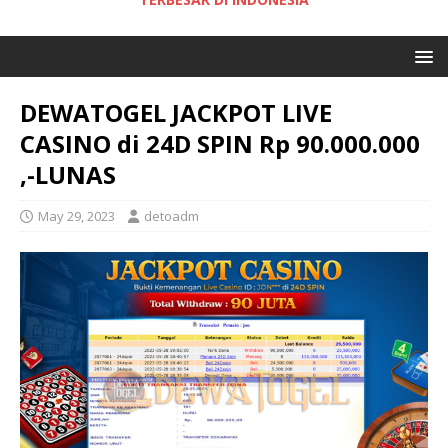
DEWATOGEL JACKPOT LIVE
CASINO di 24D SPIN Rp 90.000.000
,-LUNAS
May 29, 2023
detoadm