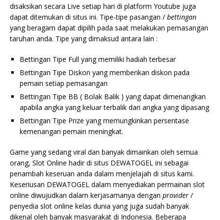
disaksikan secara Live setiap hari di platform Youtube juga
dapat ditemukan di situs ini. Tipe-tipe pasangan /
bettingan
yang beragam dapat dipilih pada saat melakukan pemasangan
taruhan anda. Tipe yang dimaksud antara lain :
Bettingan Tipe Full yang memiliki hadiah terbesar
Bettingan Tipe Diskon yang memberikan diskon pada
pemain setiap pemasangan
Bettingan Tipe BB ( Bolak Balik ) yang dapat dimenangkan
apabila angka yang keluar terbalik dari angka yang dipasang
Bettingan Tipe Prize yang memungkinkan persentase
kemenangan pemain meningkat.
Game yang sedang viral dan banyak dimainkan oleh semua
orang, Slot Online hadir di situs DEWATOGEL ini sebagai
penambah keseruan anda dalam menjelajah di situs kami.
Keseriusan DEWATOGEL dalam menyediakan permainan slot
online diwujudkan dalam kerjasamanya dengan
provider
/
penyedia slot online kelas dunia yang juga sudah banyak
dikenal oleh banyak masyarakat di Indonesia. Beberapa