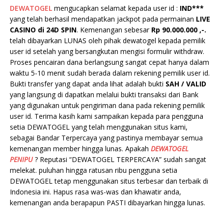
DEWATOGEL
mengucapkan selamat kepada user id :
IND***
yang telah berhasil mendapatkan jackpot pada permainan
LIVE
CASINO di 24D SPIN
. Kemenangan sebesar
Rp 90.000.000 ,-.
telah dibayarkan LUNAS oleh pihak dewatogel kepada pemilik
user id setelah yang bersangkutan mengisi formulir withdraw.
Proses pencairan dana berlangsung sangat cepat hanya dalam
waktu 5-10 menit sudah berada dalam rekening pemilik user id.
Bukti transfer yang dapat anda lihat adalah bukti
SAH / VALID
yang langsung di dapatkan melalui bukti transaksi dari Bank
yang digunakan untuk pengiriman dana pada rekening pemilik
user id. Terima kasih kami sampaikan kepada para pengguna
setia DEWATOGEL yang telah menggunakan situs kami,
sebagai Bandar Terpercaya yang pastinya membayar semua
kemenangan member hingga lunas. Apakah
DEWATOGEL
PENIPU
? Reputasi “DEWATOGEL TERPERCAYA” sudah sangat
melekat. puluhan hingga ratusan ribu pengguna setia
DEWATOGEL tetap menggunakan situs terbesar dan terbaik di
Indonesia ini. Hapus rasa was-was dan khawatir anda,
kemenangan anda berapapun PASTI dibayarkan hingga lunas.