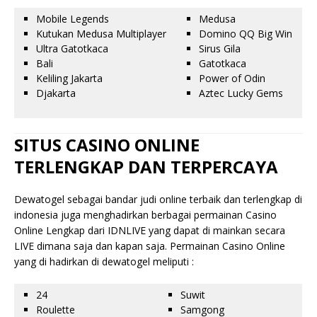
Mobile Legends
Medusa
Kutukan Medusa Multiplayer
Domino QQ Big Win
Ultra Gatotkaca
Sirus Gila
Bali
Gatotkaca
Keliling Jakarta
Power of Odin
Djakarta
Aztec Lucky Gems
SITUS CASINO ONLINE
TERLENGKAP DAN TERPERCAYA
Dewatogel sebagai bandar judi online terbaik dan terlengkap di
indonesia juga menghadirkan berbagai permainan Casino
Online Lengkap dari IDNLIVE yang dapat di mainkan secara
LIVE dimana saja dan kapan saja. Permainan Casino Online
yang di hadirkan di dewatogel meliputi :
24
Suwit
Roulette
Samgong