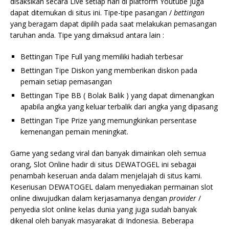
disaksikan secara Live setiap hari di platform Youtube juga
dapat ditemukan di situs ini. Tipe-tipe pasangan /
bettingan
yang beragam dapat dipilih pada saat melakukan pemasangan
taruhan anda. Tipe yang dimaksud antara lain :
Bettingan Tipe Full yang memiliki hadiah terbesar
Bettingan Tipe Diskon yang memberikan diskon pada
pemain setiap pemasangan
Bettingan Tipe BB ( Bolak Balik ) yang dapat dimenangkan
apabila angka yang keluar terbalik dari angka yang dipasang
Bettingan Tipe Prize yang memungkinkan persentase
kemenangan pemain meningkat.
Game yang sedang viral dan banyak dimainkan oleh semua
orang, Slot Online hadir di situs DEWATOGEL ini sebagai
penambah keseruan anda dalam menjelajah di situs kami.
Keseriusan DEWATOGEL dalam menyediakan permainan slot
online diwujudkan dalam kerjasamanya dengan
provider
/
penyedia slot online kelas dunia yang juga sudah banyak
dikenal oleh banyak masyarakat di Indonesia. Beberapa