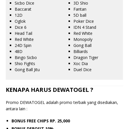
Sicbo Dice
3D Shio
Baccarat
Fantan
12D
5D ball
Oglok
Poker Dice
Dice 6
IDN 4 Stand
Head Tail
Red White
Red White
Monopoly
24D Spin
Gong Ball
48D
Billiards
Bingo Sicbo
Dragon Tiger
Shio Fights
Xoc Dia
Gong Ball Jitu
Duel Dice
KENAPA HARUS DEWATOGEL ?
Promo DEWATOGEL adalah promo terbaik yang disediakan,
antara lain :
BONUS FREE CHIPS RP. 25,000
BONUS DEPOSIT 10%