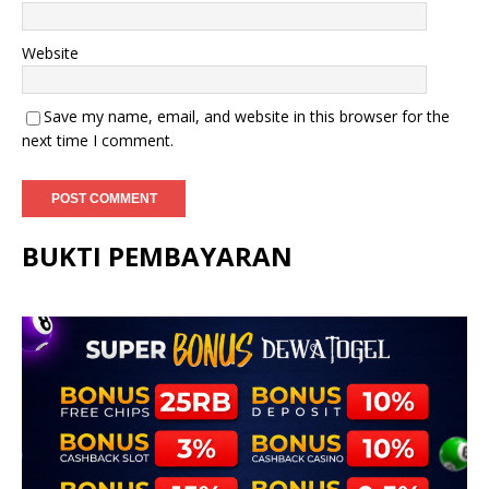
Website
Save my name, email, and website in this browser for the
next time I comment.
BUKTI PEMBAYARAN