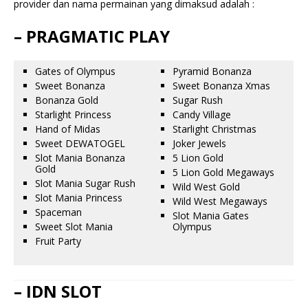
provider dan nama permainan yang dimaksud adalah :
– PRAGMATIC PLAY
Gates of Olympus
Pyramid Bonanza
Sweet Bonanza
Sweet Bonanza Xmas
Bonanza Gold
Sugar Rush
Starlight Princess
Candy Village
Hand of Midas
Starlight Christmas
Sweet DEWATOGEL
Joker Jewels
Slot Mania Bonanza
5 Lion Gold
Gold
5 Lion Gold Megaways
Slot Mania Sugar Rush
Wild West Gold
Slot Mania Princess
Wild West Megaways
Spaceman
Slot Mania Gates
Sweet Slot Mania
Olympus
Fruit Party
– IDN SLOT