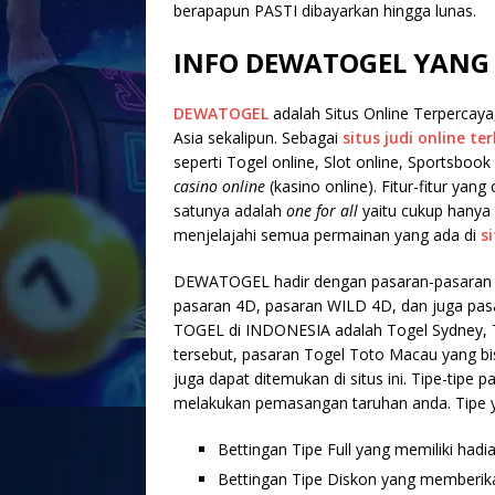
berapapun PASTI dibayarkan hingga lunas.
INFO DEWATOGEL YANG 
DEWATOGEL
adalah Situs Online Terpercaya
Asia sekalipun. Sebagai
situs judi online te
seperti Togel online, Slot online, Sportsboo
casino online
(kasino online). Fitur-fitur yan
satunya adalah
one for all
yaitu cukup hanya 
menjelajahi semua permainan yang ada di
s
DEWATOGEL hadir dengan pasaran-pasaran y
pasaran 4D, pasaran WILD 4D, dan juga pasa
TOGEL di INDONESIA adalah Togel Sydney, To
tersebut, pasaran Togel Toto Macau yang bis
juga dapat ditemukan di situs ini. Tipe-tipe 
melakukan pemasangan taruhan anda. Tipe ya
Bettingan Tipe Full yang memiliki hadi
Bettingan Tipe Diskon yang memberik