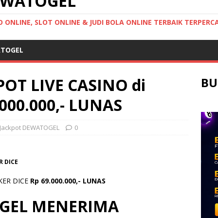
EWATOGEL
 ONLINE, SLOT ONLINE & JUDI BOLA ONLINE TERBAIK TERPERCA
ATOGEL
OT LIVE CASINO di
BU
000.000,- LUNAS
 Jackpot DEWATOGEL
0
R DICE
KER DICE
Rp 69.000.000,- LUNAS
GEL MENERIMA