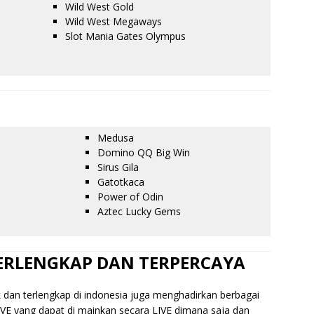
Wild West Gold
Wild West Megaways
Slot Mania Gates Olympus
Medusa
Domino QQ Big Win
Sirus Gila
Gatotkaca
Power of Odin
Aztec Lucky Gems
TERLENGKAP DAN TERPERCAYA
k dan terlengkap di indonesia juga menghadirkan berbagai
VE yang dapat di mainkan secara LIVE dimana saja dan