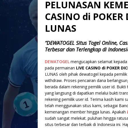
PELUNASAN KEME
CASINO di POKER D
LUNAS
“DEWATOGEL Situs Togel Online, Casi
Terbesar dan Terlengkap di Indonesi
DEWATOGEL
mengucapkan selamat kepada u
pada permainan
LIVE CASINO di POKER DIC
LUNAS oleh pihak dewatogel kepada pemilik u
withdraw. Proses pencairan dana berlangsu
berada dalam rekening pemilik user id. Bukti 
yang langsung di dapatkan melalui bukti tra
rekening pemilik user id. Terima kasih ka
telah menggunakan situs kami, sebagai Ba
kemenangan member hingga lunas. Apakah
sudah sangat melekat. puluhan hingga rat
situs terbesar dan terbaik di Indonesia ini