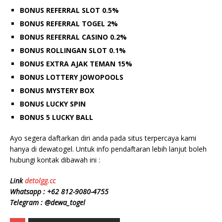
BONUS REFERRAL SLOT 0.5%
BONUS REFERRAL TOGEL 2%
BONUS REFERRAL CASINO 0.2%
BONUS ROLLINGAN SLOT 0.1%
BONUS EXTRA AJAK TEMAN 15%
BONUS LOTTERY JOWOPOOLS
BONUS MYSTERY BOX
BONUS LUCKY SPIN
BONUS 5 LUCKY BALL
Ayo segera daftarkan diri anda pada situs terpercaya kami
hanya di dewatogel. Untuk info pendaftaran lebih lanjut boleh
hubungi kontak dibawah ini :
Link
detolgg.cc
Whatsapp :
+62 812-9080-4755
Telegram : @dewa_togel