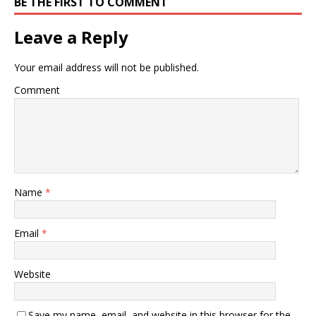
BE THE FIRST TO COMMENT
Leave a Reply
Your email address will not be published.
Comment
Name
*
Email
*
Website
Save my name, email, and website in this browser for the