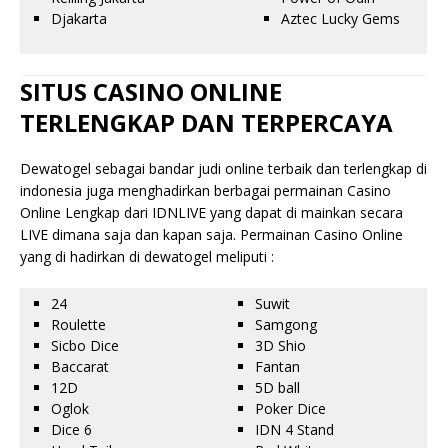
Djakarta
Aztec Lucky Gems
SITUS CASINO ONLINE
TERLENGKAP DAN TERPERCAYA
Dewatogel sebagai bandar judi online terbaik dan terlengkap di
indonesia juga menghadirkan berbagai permainan Casino
Online Lengkap dari IDNLIVE yang dapat di mainkan secara
LIVE dimana saja dan kapan saja. Permainan Casino Online
yang di hadirkan di dewatogel meliputi :
24
Suwit
Roulette
Samgong
Sicbo Dice
3D Shio
Baccarat
Fantan
12D
5D ball
Oglok
Poker Dice
Dice 6
IDN 4 Stand