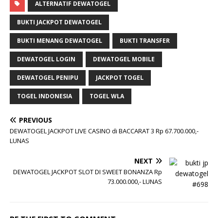
ALTERNATIF DEWATOGEL
BUKTI JACKPOT DEWATOGEL
BUKTI MENANG DEWATOGEL
BUKTI TRANSFER
DEWATOGEL LOGIN
DEWATOGEL MOBILE
DEWATOGEL PENIPU
JACKPOT TOGEL
TOGEL INDONESIA
TOGEL WLA
PREVIOUS
DEWATOGEL JACKPOT LIVE CASINO di BACCARAT 3 Rp 67.700.000,-
LUNAS
NEXT
DEWATOGEL JACKPOT SLOT DI SWEET BONANZA Rp
73.000.000,- LUNAS