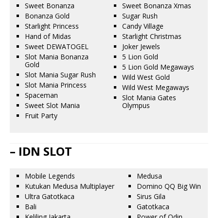
Sweet Bonanza
Sweet Bonanza Xmas
Bonanza Gold
Sugar Rush
Starlight Princess
Candy Village
Hand of Midas
Starlight Christmas
Sweet DEWATOGEL
Joker Jewels
Slot Mania Bonanza
5 Lion Gold
Gold
5 Lion Gold Megaways
Slot Mania Sugar Rush
Wild West Gold
Slot Mania Princess
Wild West Megaways
Spaceman
Slot Mania Gates
Sweet Slot Mania
Olympus
Fruit Party
– IDN SLOT
Mobile Legends
Medusa
Kutukan Medusa Multiplayer
Domino QQ Big Win
Ultra Gatotkaca
Sirus Gila
Bali
Gatotkaca
Keliling Jakarta
Power of Odin