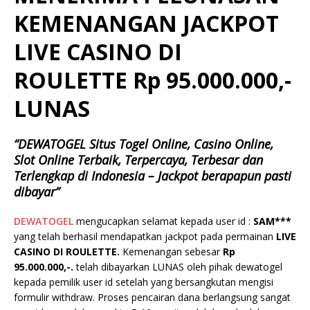
KEMENANGAN JACKPOT
LIVE CASINO DI
ROULETTE Rp 95.000.000,-
LUNAS
“DEWATOGEL Situs Togel Online, Casino Online,
Slot Online Terbaik, Terpercaya, Terbesar dan
Terlengkap di Indonesia – Jackpot berapapun pasti
dibayar”
DEWATOGEL
mengucapkan selamat kepada user id :
SAM***
yang telah berhasil mendapatkan jackpot pada permainan
LIVE
CASINO DI ROULETTE.
Kemenangan sebesar
Rp
95.000.000,-.
telah dibayarkan LUNAS oleh pihak dewatogel
kepada pemilik user id setelah yang bersangkutan mengisi
formulir withdraw. Proses pencairan dana berlangsung sangat