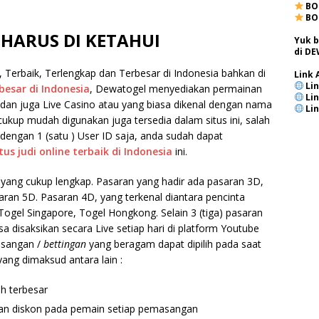
BO
BO
HARUS DI KETAHUI
Yuk b
di D
, Terbaik, Terlengkap dan Terbesar di Indonesia bahkan di
Link 
Lin
rbesar di Indonesia
, Dewatogel menyediakan permainan
Lin
k dan juga Live Casino atau yang biasa dikenal dengan nama
Lin
g cukup mudah digunakan juga tersedia dalam situs ini, salah
dengan 1 (satu ) User ID saja, anda sudah dapat
itus judi online terbaik di Indonesia
ini.
ang cukup lengkap. Pasaran yang hadir ada pasaran 3D,
ran 5D. Pasaran 4D, yang terkenal diantara pencinta
gel Singapore, Togel Hongkong. Selain 3 (tiga) pasaran
a disaksikan secara Live setiap hari di platform Youtube
pasangan /
bettingan
yang beragam dapat dipilih pada saat
ng dimaksud antara lain :
ah terbesar
an diskon pada pemain setiap pemasangan