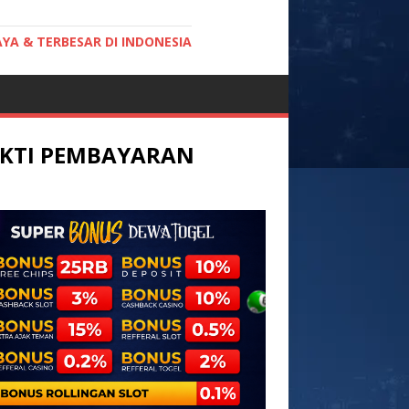
YA & TERBESAR DI INDONESIA
KTI PEMBAYARAN