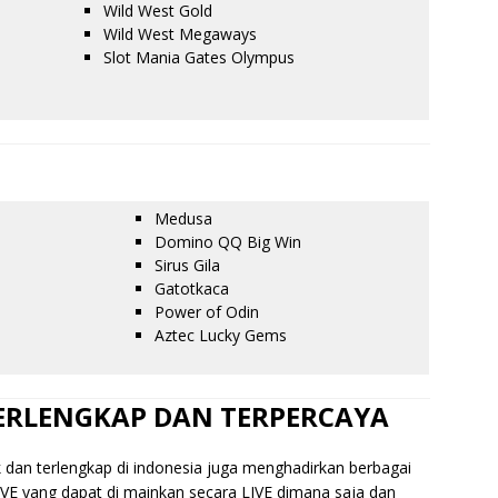
Wild West Gold
Wild West Megaways
Slot Mania Gates Olympus
Medusa
Domino QQ Big Win
Sirus Gila
Gatotkaca
Power of Odin
Aztec Lucky Gems
TERLENGKAP DAN TERPERCAYA
k dan terlengkap di indonesia juga menghadirkan berbagai
VE yang dapat di mainkan secara LIVE dimana saja dan