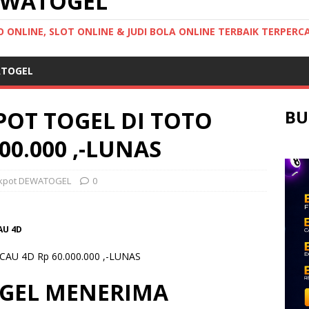
EWATOGEL
 ONLINE, SLOT ONLINE & JUDI BOLA ONLINE TERBAIK TERPERCA
ATOGEL
OT TOGEL DI TOTO
BU
00.000 ,-LUNAS
ackpot DEWATOGEL
0
AU 4D
U 4D Rp 60.000.000 ,-LUNAS
GEL MENERIMA