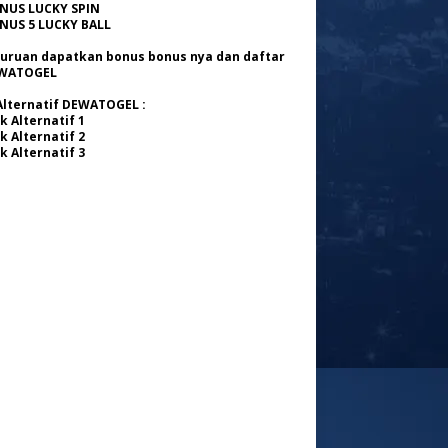
NUS LUCKY SPIN
NUS 5 LUCKY BALL
uruan dapatkan bonus bonus nya dan daftar
EWATOGEL
Alternatif
DEWATOGEL
:
k Alternatif 1
k Alternatif 2
k Alternatif 3