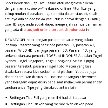
Sportsbook dan juga Live Casino atau yang biasa dikenal
dengan nama
casino online
(kasino online). Fitur-fitur yang
cukup mudah digunakan juga tersedia dalam situs ini, salah
satunya adalah
one for all
yaitu cukup hanya dengan 1 (satu )
User ID saja, anda sudah dapat menjelajahi semua permainan
yang ada di
situs judi online terbaik di Indonesia
ini.
DEWATOGEL hadir dengan pasaran-pasaran yang cukup
lengkap. Pasaran yang hadir ada pasaran 3D, pasaran 4D,
pasaran WILD 4D, dan juga pasaran 5D. Pasaran 4D, yang
terkenal diantara pencinta TOGEL di INDONESIA adalah Togel
Sydney, Togel Singapore, Togel Hongkong. Selain 3 (tiga)
pasaran tersebut, pasaran Togel Toto Macau yang bisa
disaksikan secara Live setiap hari di platform Youtube juga
dapat ditemukan di situs ini. Tipe-tipe pasangan /
bettingan
yang beragam dapat dipilih pada saat melakukan pemasangan
taruhan anda. Tipe yang dimaksud antara lain :
Bettingan Tipe Full yang memiliki hadiah terbesar
Bettingan Tipe Diskon yang memberikan diskon pada