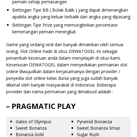
pemain setiap pemasangan
Bettingan Tipe BB ( Bolak Balik ) yang dapat dimenangkan
apabila angka yang keluar terbalik dari angka yang dipasang
Bettingan Tipe Prize yang memungkinkan persentase
kemenangan pemain meningkat.
Game yang sedang viral dan banyak dimainkan oleh semua
orang, Slot Online hadir di situs DEWATOGEL ini sebagai
penambah keseruan anda dalam menjelajah di situs kami.
Keseriusan DEWATOGEL dalam menyediakan permainan slot
online diwujudkan dalam kerjasamanya dengan
provider
/
penyedia slot online kelas dunia yang juga sudah banyak
dikenal oleh banyak masyarakat di Indonesia. Beberapa
provider dan nama permainan yang dimaksud adalah :
– PRAGMATIC PLAY
Gates of Olympus
Pyramid Bonanza
Sweet Bonanza
Sweet Bonanza Xmas
Bonanza Gold
Sugar Rush