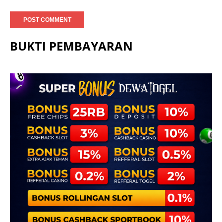
BUKTI PEMBAYARAN