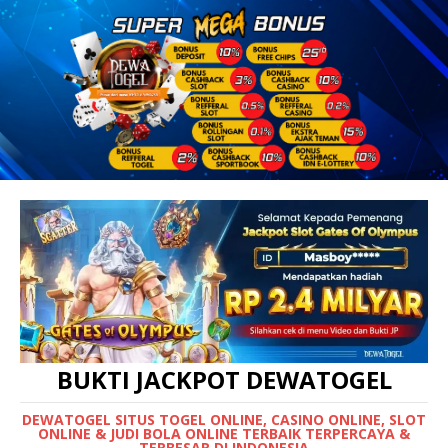
BUKTI JACKPOT DEWATOGEL
DEWATOGEL SITUS TOGEL ONLINE, CASINO ONLINE, SLOT
ONLINE & JUDI BOLA ONLINE TERBAIK TERPERCAYA &
TERBESAR DI INDONESIA