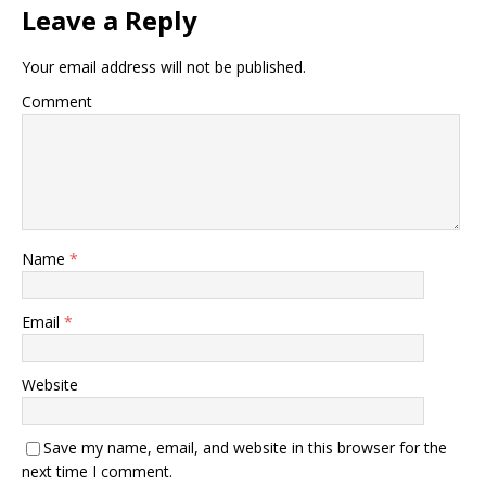
Leave a Reply
Your email address will not be published.
Comment
Name
*
Email
*
Website
Save my name, email, and website in this browser for the
next time I comment.