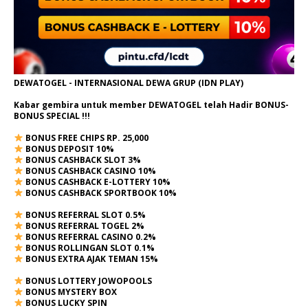
DEWATOGEL - INTERNASIONAL DEWA GRUP (IDN PLAY)
Kabar gembira untuk member DEWATOGEL telah Hadir
BONUS-
BONUS SPECIAL
!!!
BONUS FREE CHIPS RP. 25,000
BONUS DEPOSIT 10%
BONUS CASHBACK SLOT 3%
BONUS CASHBACK CASINO 10%
BONUS CASHBACK E-LOTTERY 10%
BONUS CASHBACK SPORTBOOK 10%
BONUS REFERRAL SLOT 0.5%
BONUS REFERRAL TOGEL 2%
BONUS REFERRAL CASINO 0.2%
BONUS ROLLINGAN SLOT 0.1%
BONUS EXTRA AJAK TEMAN 15%
BONUS LOTTERY JOWOPOOLS
BONUS MYSTERY BOX
BONUS LUCKY SPIN