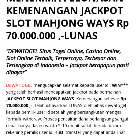
KEMENANGAN JACKPOT
SLOT MAHJONG WAYS Rp
70.000.000 ,-LUNAS
“DEWATOGEL Situs Togel Online, Casino Online,
Slot Online Terbaik, Terpercaya, Terbesar dan
Terlengkap di Indonesia – Jackpot berapapun pasti
dibayar”
DEWATOGEL
mengucapkan selamat kepada user id :
WIN***
yang telah berhasil mendapatkan jackpot pada permainan
JACKPOT SLOT MAHJONG WAYS
. Kemenangan sebesar
Rp
70.000.000 ,-.
telah dibayarkan LUNAS oleh pihak dewatogel
kepada pemilik user id setelah yang bersangkutan mengisi
formulir withdraw. Proses pencairan dana berlangsung sangat
cepat hanya dalam waktu 5-10 menit sudah berada dalam
rekening pemilik user id. Bukti transfer yang dapat anda lihat