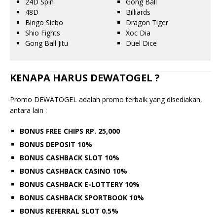
24D Spin
Gong Ball
48D
Billiards
Bingo Sicbo
Dragon Tiger
Shio Fights
Xoc Dia
Gong Ball Jitu
Duel Dice
KENAPA HARUS DEWATOGEL ?
Promo DEWATOGEL adalah promo terbaik yang disediakan,
antara lain :
BONUS FREE CHIPS RP. 25,000
BONUS DEPOSIT 10%
BONUS CASHBACK SLOT 10%
BONUS CASHBACK CASINO 10%
BONUS CASHBACK E-LOTTERY 10%
BONUS CASHBACK SPORTBOOK 10%
BONUS REFERRAL SLOT 0.5%