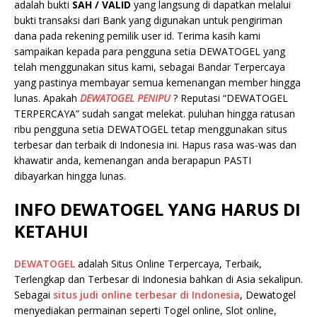
adalah bukti
SAH / VALID
yang langsung di dapatkan melalui
bukti transaksi dari Bank yang digunakan untuk pengiriman
dana pada rekening pemilik user id. Terima kasih kami
sampaikan kepada para pengguna setia DEWATOGEL yang
telah menggunakan situs kami, sebagai Bandar Terpercaya
yang pastinya membayar semua kemenangan member hingga
lunas. Apakah
DEWATOGEL PENIPU
? Reputasi “DEWATOGEL
TERPERCAYA” sudah sangat melekat. puluhan hingga ratusan
ribu pengguna setia DEWATOGEL tetap menggunakan situs
terbesar dan terbaik di Indonesia ini. Hapus rasa was-was dan
khawatir anda, kemenangan anda berapapun PASTI
dibayarkan hingga lunas.
INFO DEWATOGEL YANG HARUS DI
KETAHUI
DEWATOGEL
adalah Situs Online Terpercaya, Terbaik,
Terlengkap dan Terbesar di Indonesia bahkan di Asia sekalipun.
Sebagai
situs judi online terbesar di Indonesia
, Dewatogel
menyediakan permainan seperti Togel online, Slot online,