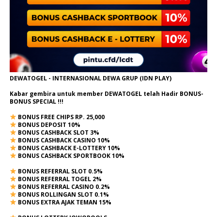
DEWATOGEL - INTERNASIONAL DEWA GRUP (IDN PLAY)
Kabar gembira untuk member DEWATOGEL telah Hadir
BONUS-
BONUS SPECIAL
!!!
BONUS FREE CHIPS RP. 25,000
BONUS DEPOSIT 10%
BONUS CASHBACK SLOT 3%
BONUS CASHBACK CASINO 10%
BONUS CASHBACK E-LOTTERY 10%
BONUS CASHBACK SPORTBOOK 10%
BONUS REFERRAL SLOT 0.5%
BONUS REFERRAL TOGEL 2%
BONUS REFERRAL CASINO 0.2%
BONUS ROLLINGAN SLOT 0.1%
BONUS EXTRA AJAK TEMAN 15%