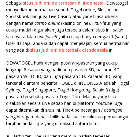
Sebagai
situs judi online terbesar di Indonesia
, Dewatogel
menyediakan permainan seperti Togel online, Slot online,
Sportsbook dan juga Live Casino atau yang biasa dikenal
dengan nama
casino online
(kasino online). Fitur-fitur yang
cukup mudah digunakan juga tersedia dalam situs ini, salah
satunya adalah
one for all
yaitu cukup hanya dengan 1 (satu )
User ID saja, anda sudah dapat menjelajahi semua permainan
yang ada di
situs judi online terbaik di Indonesia
ini.
DEWATOGEL hadir dengan pasaran-pasaran yang cukup
lengkap. Pasaran yang hadir ada pasaran 3D, pasaran 4D,
pasaran WILD 4D, dan juga pasaran 5D. Pasaran 4D, yang
terkenal diantara pencinta TOGEL di INDONESIA adalah Togel
Sydney, Togel Singapore, Togel Hongkong. Selain 3 (tiga)
pasaran tersebut, pasaran Togel Toto Macau yang bisa
disaksikan secara Live setiap hari di platform Youtube juga
dapat ditemukan di situs ini. Tipe-tipe pasangan /
bettingan
yang beragam dapat dipilih pada saat melakukan pemasangan
taruhan anda. Tipe yang dimaksud antara lain :
Bettingan Tipe Full yang memiliki hadiah terbesar