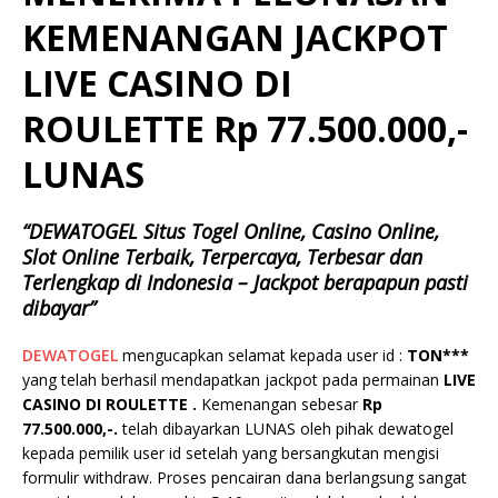
KEMENANGAN JACKPOT
LIVE CASINO DI
ROULETTE Rp 77.500.000,-
LUNAS
“DEWATOGEL Situs Togel Online, Casino Online,
Slot Online Terbaik, Terpercaya, Terbesar dan
Terlengkap di Indonesia – Jackpot berapapun pasti
dibayar”
DEWATOGEL
mengucapkan selamat kepada user id :
TON***
yang telah berhasil mendapatkan jackpot pada permainan
LIVE
CASINO DI ROULETTE .
Kemenangan sebesar
Rp
77.500.000,-.
telah dibayarkan LUNAS oleh pihak dewatogel
kepada pemilik user id setelah yang bersangkutan mengisi
formulir withdraw. Proses pencairan dana berlangsung sangat