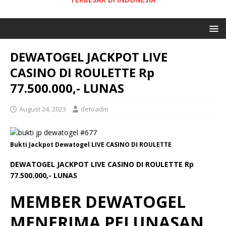
DEWATOGEL JACKPOT LIVE
CASINO DI ROULETTE Rp
77.500.000,- LUNAS
August 24, 2023
detoadm
Bukti Jackpot Dewatogel LIVE CASINO DI ROULETTE
DEWATOGEL JACKPOT LIVE CASINO DI ROULETTE Rp
77.500.000,- LUNAS
MEMBER DEWATOGEL
MENERIMA PELUNASAN