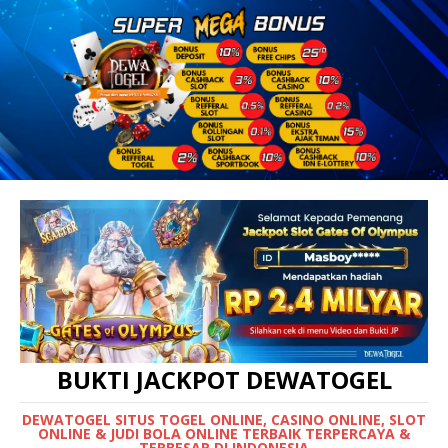
BUKTI JACKPOT DEWATOGEL
DEWATOGEL SITUS TOGEL ONLINE, CASINO ONLINE, SLOT
ONLINE & JUDI BOLA ONLINE TERBAIK TERPERCAYA &
TERBESAR DI INDONESIA