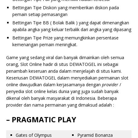
Bettingan Tipe Diskon yang memberikan diskon pada
pemain setiap pemasangan
Bettingan Tipe BB ( Bolak Balik ) yang dapat dimenangkan
apabila angka yang keluar terbalik dari angka yang dipasang
Bettingan Tipe Prize yang memungkinkan persentase
kemenangan pemain meningkat.
Game yang sedang viral dan banyak dimainkan oleh semua
orang, Slot Online hadir di situs DEWATOGEL ini sebagai
penambah keseruan anda dalam menjelajah di situs kami.
Keseriusan DEWATOGEL dalam menyediakan permainan slot
online diwujudkan dalam kerjasamanya dengan
provider
/
penyedia slot online kelas dunia yang juga sudah banyak
dikenal oleh banyak masyarakat di Indonesia. Beberapa
provider dan nama permainan yang dimaksud adalah :
– PRAGMATIC PLAY
Gates of Olympus
Pyramid Bonanza