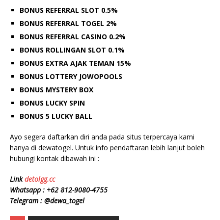
BONUS REFERRAL SLOT 0.5%
BONUS REFERRAL TOGEL 2%
BONUS REFERRAL CASINO 0.2%
BONUS ROLLINGAN SLOT 0.1%
BONUS EXTRA AJAK TEMAN 15%
BONUS LOTTERY JOWOPOOLS
BONUS MYSTERY BOX
BONUS LUCKY SPIN
BONUS 5 LUCKY BALL
Ayo segera daftarkan diri anda pada situs terpercaya kami
hanya di dewatogel. Untuk info pendaftaran lebih lanjut boleh
hubungi kontak dibawah ini :
Link
detolgg.cc
Whatsapp :
+62 81
2-9080-4755
Telegram : @dewa_togel