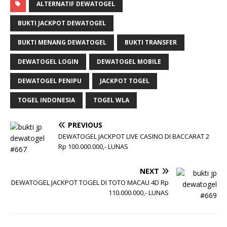
ALTERNATIF DEWATOGEL
BUKTI JACKPOT DEWATOGEL
BUKTI MENANG DEWATOGEL
BUKTI TRANSFER
DEWATOGEL LOGIN
DEWATOGEL MOBILE
DEWATOGEL PENIPU
JACKPOT TOGEL
TOGEL INDONESIA
TOGEL WLA
PREVIOUS
DEWATOGEL JACKPOT LIVE CASINO DI BACCARAT 2
Rp 100.000.000,- LUNAS
NEXT
DEWATOGEL JACKPOT TOGEL DI TOTO MACAU 4D Rp
110.000.000,- LUNAS