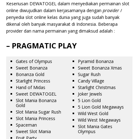
Keseriusan DEWATOGEL dalam menyediakan permainan slot
online diwujudkan dalam kerjasamanya dengan
provider
/
penyedia slot online kelas dunia yang juga sudah banyak
dikenal oleh banyak masyarakat di Indonesia. Beberapa
provider dan nama permainan yang dimaksud adalah :
– PRAGMATIC PLAY
Gates of Olympus
Pyramid Bonanza
Sweet Bonanza
Sweet Bonanza Xmas
Bonanza Gold
Sugar Rush
Starlight Princess
Candy Village
Hand of Midas
Starlight Christmas
Sweet DEWATOGEL
Joker Jewels
Slot Mania Bonanza
5 Lion Gold
Gold
5 Lion Gold Megaways
Slot Mania Sugar Rush
Wild West Gold
Slot Mania Princess
Wild West Megaways
Spaceman
Slot Mania Gates
Sweet Slot Mania
Olympus
Fruit Party