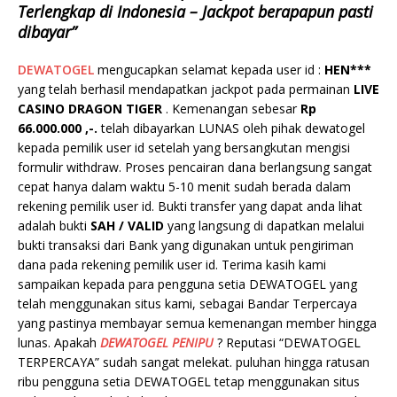
Terlengkap di Indonesia – Jackpot berapapun pasti
dibayar”
DEWATOGEL
mengucapkan selamat kepada user id :
HEN***
yang telah berhasil mendapatkan jackpot pada permainan
LIVE
CASINO DRAGON TIGER
. Kemenangan sebesar
Rp
66.000.000 ,-.
telah dibayarkan LUNAS oleh pihak dewatogel
kepada pemilik user id setelah yang bersangkutan mengisi
formulir withdraw. Proses pencairan dana berlangsung sangat
cepat hanya dalam waktu 5-10 menit sudah berada dalam
rekening pemilik user id. Bukti transfer yang dapat anda lihat
adalah bukti
SAH / VALID
yang langsung di dapatkan melalui
bukti transaksi dari Bank yang digunakan untuk pengiriman
dana pada rekening pemilik user id. Terima kasih kami
sampaikan kepada para pengguna setia DEWATOGEL yang
telah menggunakan situs kami, sebagai Bandar Terpercaya
yang pastinya membayar semua kemenangan member hingga
lunas. Apakah
DEWATOGEL PENIPU
? Reputasi “DEWATOGEL
TERPERCAYA” sudah sangat melekat. puluhan hingga ratusan
ribu pengguna setia DEWATOGEL tetap menggunakan situs