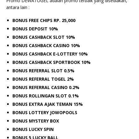
Promo DEWATOGEL adalah promo terbaik yang disediakan,
antara lain :
BONUS FREE CHIPS RP. 25,000
BONUS DEPOSIT 10%
BONUS CASHBACK SLOT 10%
BONUS CASHBACK CASINO 10%
BONUS CASHBACK E-LOTTERY 10%
BONUS CASHBACK SPORTBOOK 10%
BONUS REFERRAL SLOT 0.5%
BONUS REFERRAL TOGEL 2%
BONUS REFERRAL CASINO 0.2%
BONUS ROLLINGAN SLOT 0.1%
BONUS EXTRA AJAK TEMAN 15%
BONUS LOTTERY JOWOPOOLS
BONUS MYSTERY BOX
BONUS LUCKY SPIN
BONUS 5 LUCKY BALL