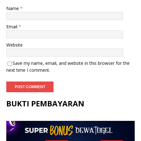
Name
*
Email
*
Website
Save my name, email, and website in this browser for the
next time I comment.
BUKTI PEMBAYARAN