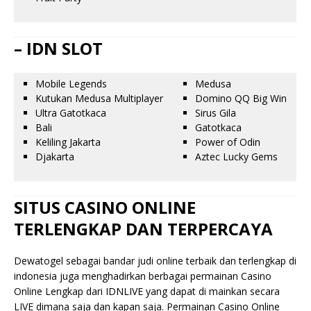
– IDN SLOT
Mobile Legends
Medusa
Kutukan Medusa Multiplayer
Domino QQ Big Win
Ultra Gatotkaca
Sirus Gila
Bali
Gatotkaca
Keliling Jakarta
Power of Odin
Djakarta
Aztec Lucky Gems
SITUS CASINO ONLINE
TERLENGKAP DAN TERPERCAYA
Dewatogel sebagai bandar judi online terbaik dan terlengkap di
indonesia juga menghadirkan berbagai permainan Casino
Online Lengkap dari IDNLIVE yang dapat di mainkan secara
LIVE dimana saja dan kapan saja. Permainan Casino Online