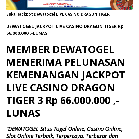
Bukti Jackpot Dewatogel LIVE CASINO DRAGON TIGER
DEWATOGEL JACKPOT LIVE CASINO DRAGON TIGER Rp
66.000.000 ,-LUNAS
MEMBER DEWATOGEL
MENERIMA PELUNASAN
KEMENANGAN JACKPOT
LIVE CASINO DRAGON
TIGER 3 Rp 66.000.000 ,-
LUNAS
“DEWATOGEL Situs Togel Online, Casino Online,
Slot Online Terbaik, Terpercaya, Terbesar dan