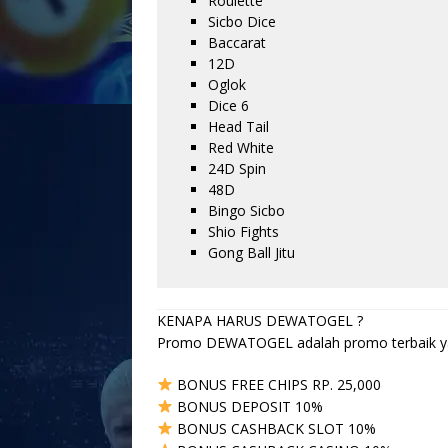
Roulette
Sicbo Dice
Baccarat
12D
Oglok
Dice 6
Head Tail
Red White
24D Spin
48D
Bingo Sicbo
Shio Fights
Gong Ball Jitu
KENAPA HARUS DEWATOGEL ?
Promo DEWATOGEL adalah promo terbaik yang
BONUS FREE CHIPS RP. 25,000
BONUS DEPOSIT 10%
BONUS CASHBACK SLOT 10%