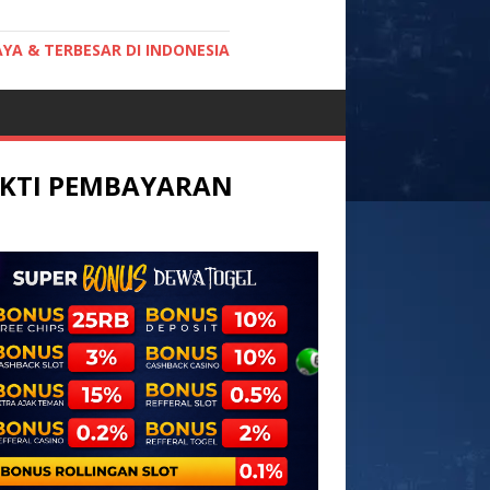
YA & TERBESAR DI INDONESIA
KTI PEMBAYARAN