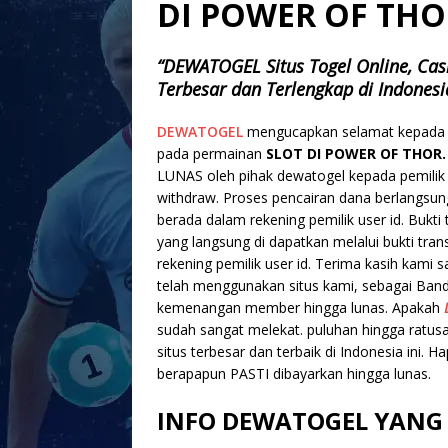
DI POWER OF THOR
“DEWATOGEL Situs Togel Online, Casi
Terbesar dan Terlengkap di Indonesi
DEWATOGEL
mengucapkan selamat kepada u
pada permainan
SLOT DI POWER OF THOR
LUNAS oleh pihak dewatogel kepada pemilik u
withdraw. Proses pencairan dana berlangsu
berada dalam rekening pemilik user id. Bukti 
yang langsung di dapatkan melalui bukti tra
rekening pemilik user id. Terima kasih ka
telah menggunakan situs kami, sebagai Ba
kemenangan member hingga lunas. Apakah
sudah sangat melekat. puluhan hingga rat
situs terbesar dan terbaik di Indonesia ini
berapapun PASTI dibayarkan hingga lunas.
INFO DEWATOGEL YANG 