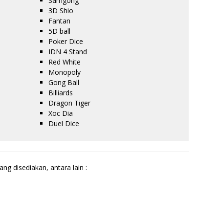
Samgong
3D Shio
Fantan
5D ball
Poker Dice
IDN 4 Stand
Red White
Monopoly
Gong Ball
Billiards
Dragon Tiger
Xoc Dia
Duel Dice
 disediakan, antara lain :