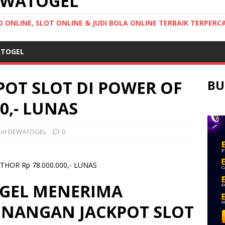
EWATOGEL
 ONLINE, SLOT ONLINE & JUDI BOLA ONLINE TERBAIK TERPERCA
ATOGEL
OT SLOT DI POWER OF
BU
00,- LUNAS
kpot DEWATOGEL
0
HOR Rp 78.000.000,- LUNAS
GEL MENERIMA
NANGAN JACKPOT SLOT