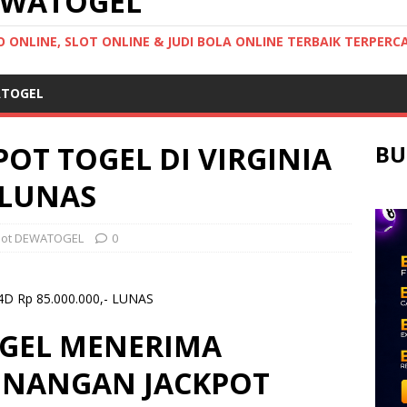
EWATOGEL
 ONLINE, SLOT ONLINE & JUDI BOLA ONLINE TERBAIK TERPERCA
ATOGEL
OT TOGEL DI VIRGINIA
BU
- LUNAS
kpot DEWATOGEL
0
D Rp 85.000.000,- LUNAS
GEL MENERIMA
ENANGAN JACKPOT