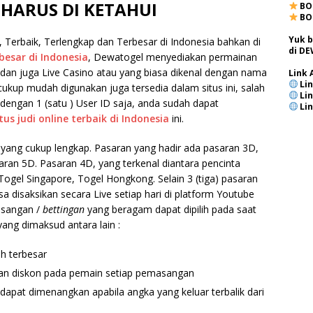
HARUS DI KETAHUI
BO
BO
Yuk b
, Terbaik, Terlengkap dan Terbesar di Indonesia bahkan di
di D
rbesar di Indonesia
, Dewatogel menyediakan permainan
k dan juga Live Casino atau yang biasa dikenal dengan nama
Link 
Lin
g cukup mudah digunakan juga tersedia dalam situs ini, salah
Lin
dengan 1 (satu ) User ID saja, anda sudah dapat
Lin
itus judi
online terbaik di Indonesia
ini.
ang cukup lengkap. Pasaran yang hadir ada pasaran 3D,
ran 5D. Pasaran 4D, yang terkenal diantara pencinta
gel Singapore, Togel Hongkong. Selain 3 (tiga) pasaran
a disaksikan secara Live setiap hari di platform Youtube
pasangan /
bettingan
yang beragam dapat dipilih pada saat
ng dimaksud antara lain :
ah terbesar
an diskon pada pemain setiap pemasangan
 dapat dimenangkan apabila angka yang keluar terbalik dari