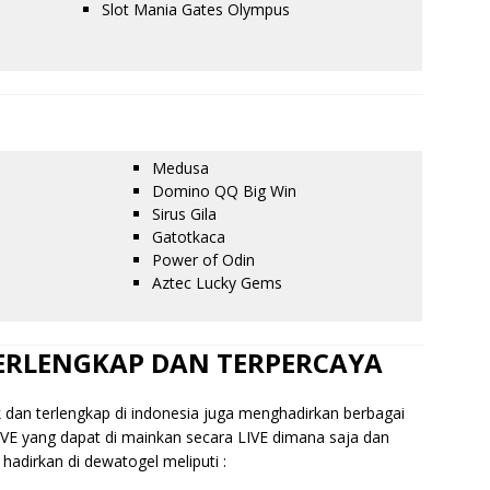
Slot Mania Gates Olympus
Medusa
Domino QQ Big Win
Sirus Gila
Gatotkaca
Power of Odin
Aztec Lucky Gems
TERLENGKAP DAN TERPERCAYA
k dan terlengkap di indonesia juga menghadirkan berbagai
VE yang dapat di mainkan secara LIVE dimana saja dan
hadirkan di dewatogel meliputi :