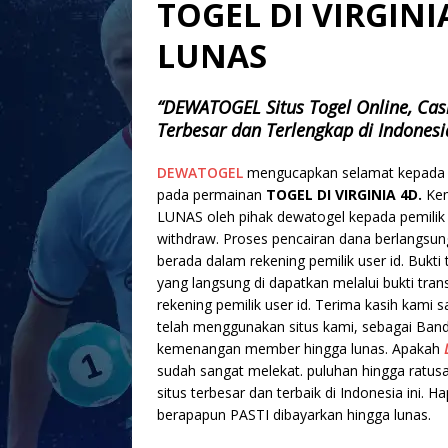
TOGEL DI VIRGINIA
LUNAS
“DEWATOGEL Situs Togel Online, Casi
Terbesar dan Terlengkap di Indonesi
DEWATOGEL
mengucapkan selamat kepada u
pada permainan
TOGEL DI VIRGINIA 4D.
Ke
LUNAS oleh pihak dewatogel kepada pemilik u
withdraw. Proses pencairan dana berlangsu
berada dalam rekening pemilik user id. Bukti 
yang langsung di dapatkan melalui bukti tra
rekening pemilik user id. Terima kasih ka
telah menggunakan situs kami, sebagai Ba
kemenangan member hingga lunas. Apakah
sudah sangat melekat. puluhan hingga rat
situs terbesar dan terbaik di Indonesia ini
berapapun PASTI dibayarkan hingga lunas.