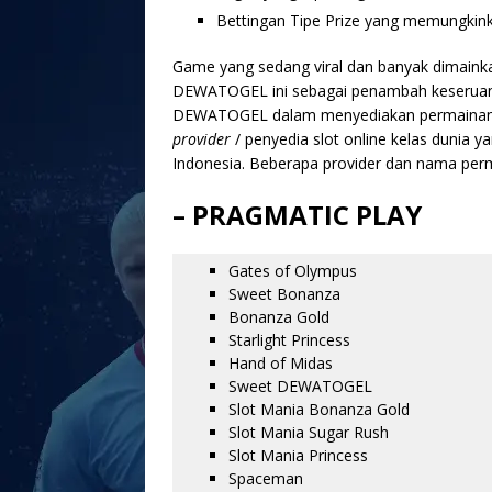
Bettingan Tipe Prize yang memungki
Game yang sedang viral dan banyak dimainkan
DEWATOGEL ini sebagai penambah keseruan a
DEWATOGEL dalam menyediakan permainan s
provider
/ penyedia slot online kelas dunia 
Indonesia. Beberapa provider dan nama per
– PRAGMATIC PLAY
Gates of Olympus
Sweet Bonanza
Bonanza Gold
Starlight Princess
Hand of Midas
Sweet DEWATOGEL
Slot Mania Bonanza Gold
Slot Mania Sugar Rush
Slot Mania Princess
Spaceman