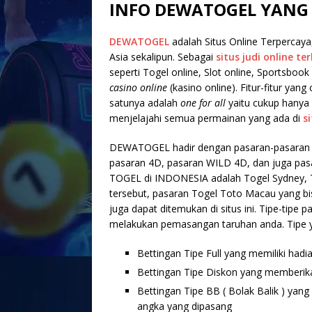
INFO DEWATOGEL YANG 
DEWATOGEL
adalah Situs Online Terpercaya
Asia sekalipun. Sebagai
situs judi online te
seperti Togel online, Slot online, Sportsboo
casino online
(kasino online). Fitur-fitur yan
satunya adalah
one for all
yaitu cukup hanya 
menjelajahi semua permainan yang ada di
s
DEWATOGEL hadir dengan pasaran-pasaran y
pasaran 4D, pasaran WILD 4D, dan juga pasa
TOGEL di INDONESIA adalah Togel Sydney, To
tersebut, pasaran Togel Toto Macau yang bis
juga dapat ditemukan di situs ini. Tipe-tipe 
melakukan pemasangan taruhan anda. Tipe ya
Bettingan Tipe Full yang memiliki hadi
Bettingan Tipe Diskon yang memberik
Bettingan Tipe BB ( Bolak Balik ) yang
angka yang dipasang