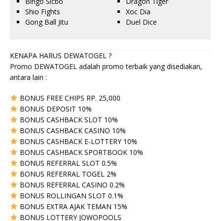
Bingo Sicbo
Dragon Tiger
Shio Fights
Xoc Dia
Gong Ball Jitu
Duel Dice
KENAPA HARUS DEWATOGEL ?
Promo DEWATOGEL adalah promo terbaik yang disediakan,
antara lain :
BONUS FREE CHIPS RP. 25,000
BONUS DEPOSIT 10%
BONUS CASHBACK SLOT 10%
BONUS CASHBACK CASINO 10%
BONUS CASHBACK E-LOTTERY 10%
BONUS CASHBACK SPORTBOOK 10%
BONUS REFERRAL SLOT 0.5%
BONUS REFERRAL TOGEL 2%
BONUS REFERRAL CASINO 0.2%
BONUS ROLLINGAN SLOT 0.1%
BONUS EXTRA AJAK TEMAN 15%
BONUS LOTTERY JOWOPOOLS