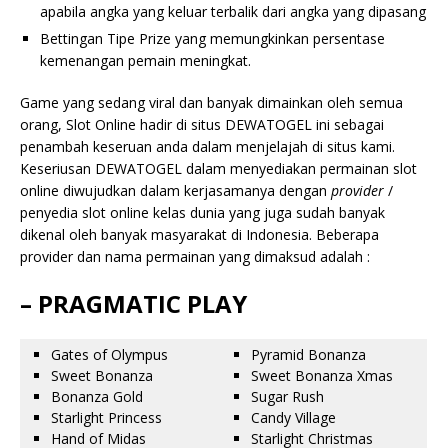
apabila angka yang keluar terbalik dari angka yang dipasang
Bettingan Tipe Prize yang memungkinkan persentase
kemenangan pemain meningkat.
Game yang sedang viral dan banyak dimainkan oleh semua
orang, Slot Online hadir di situs DEWATOGEL ini sebagai
penambah keseruan anda dalam menjelajah di situs kami.
Keseriusan DEWATOGEL dalam menyediakan permainan slot
online diwujudkan dalam kerjasamanya dengan
provider
/
penyedia slot online kelas dunia yang juga sudah banyak
dikenal oleh banyak masyarakat di Indonesia. Beberapa
provider dan nama permainan yang dimaksud adalah :
– PRAGMATIC PLAY
Gates of Olympus
Pyramid Bonanza
Sweet Bonanza
Sweet Bonanza Xmas
Bonanza Gold
Sugar Rush
Starlight Princess
Candy Village
Hand of Midas
Starlight Christmas