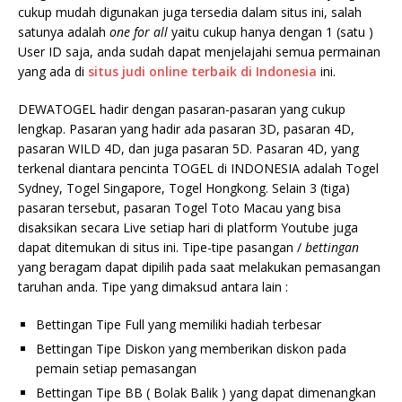
cukup mudah digunakan juga tersedia dalam situs ini, salah
satunya adalah
one for all
yaitu cukup hanya dengan 1 (satu )
User ID saja, anda sudah dapat menjelajahi semua permainan
yang ada di
situs judi
online terbaik di Indonesia
ini.
DEWATOGEL hadir dengan pasaran-pasaran yang cukup
lengkap. Pasaran yang hadir ada pasaran 3D, pasaran 4D,
pasaran WILD 4D, dan juga pasaran 5D. Pasaran 4D, yang
terkenal diantara pencinta TOGEL di INDONESIA adalah Togel
Sydney, Togel Singapore, Togel Hongkong. Selain 3 (tiga)
pasaran tersebut, pasaran Togel Toto Macau yang bisa
disaksikan secara Live setiap hari di platform Youtube juga
dapat ditemukan di situs ini. Tipe-tipe pasangan /
bettingan
yang beragam dapat dipilih pada saat melakukan pemasangan
taruhan anda. Tipe yang dimaksud antara lain :
Bettingan Tipe Full yang memiliki hadiah terbesar
Bettingan Tipe Diskon yang memberikan diskon pada
pemain setiap pemasangan
Bettingan Tipe BB ( Bolak Balik ) yang dapat dimenangkan