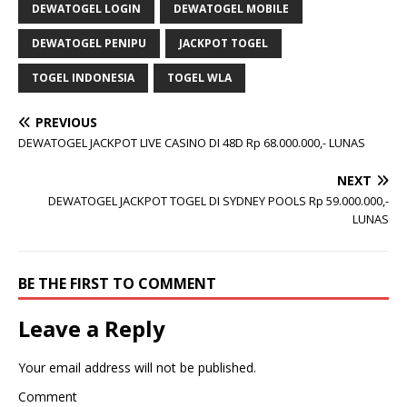
DEWATOGEL LOGIN
DEWATOGEL MOBILE
DEWATOGEL PENIPU
JACKPOT TOGEL
TOGEL INDONESIA
TOGEL WLA
PREVIOUS
DEWATOGEL JACKPOT LIVE CASINO DI 48D Rp 68.000.000,- LUNAS
NEXT
DEWATOGEL JACKPOT TOGEL DI SYDNEY POOLS Rp 59.000.000,-
LUNAS
BE THE FIRST TO COMMENT
Leave a Reply
Your email address will not be published.
Comment