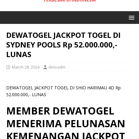
DEWATOGEL JACKPOT TOGEL DI
SYDNEY POOLS Rp 52.000.000,-
LUNAS
March 28, 2024
detoadm
DEWATOGEL JACKPOT TOGEL DI SHIO HARIMAU 4D Rp
52.000.000,- LUNAS
MEMBER DEWATOGEL
MENERIMA PELUNASAN
KEMENANGAN JACKPOT