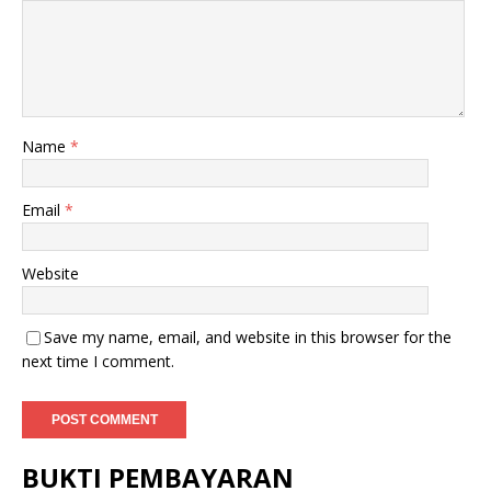
Name
*
Email
*
Website
Save my name, email, and website in this browser for the
next time I comment.
BUKTI PEMBAYARAN