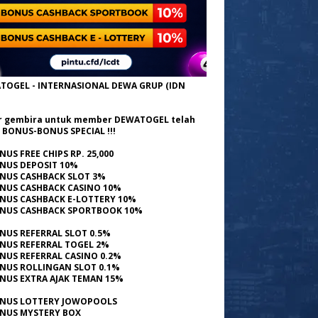
TOGEL - INTERNASIONAL DEWA GRUP (IDN
r gembira untuk member DEWATOGEL telah
r
BONUS-BONUS SPECIAL
!!!
US FREE CHIPS RP. 25,000
NUS DEPOSIT 10%
NUS CASHBACK SLOT 3%
NUS CASHBACK CASINO 10%
NUS CASHBACK E-LOTTERY 10%
NUS CASHBACK SPORTBOOK 10%
NUS REFERRAL SLOT 0.5%
NUS REFERRAL TOGEL 2%
NUS REFERRAL CASINO 0.2%
NUS ROLLINGAN SLOT 0.1%
NUS EXTRA AJAK TEMAN 15%
NUS LOTTERY JOWOPOOLS
NUS MYSTERY BOX