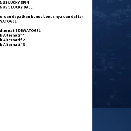
NUS LUCKY SPIN
NUS 5 LUCKY BALL
uruan dapatkan bonus bonus nya dan daftar
EWATOGEL
Alternatif
DEWATOGEL
:
k Alternatif 1
k Alternatif 2
k Alternatif 3