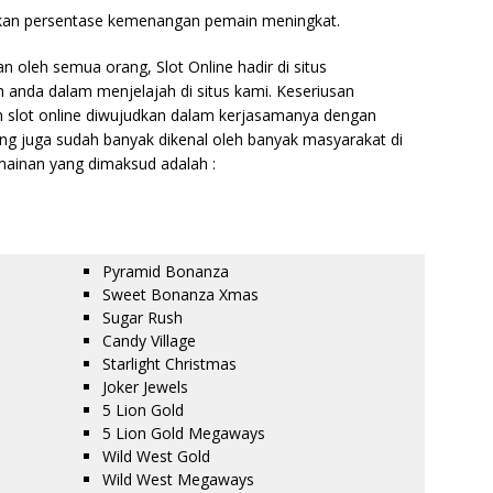
nkan persentase kemenangan pemain meningkat.
 oleh semua orang, Slot Online hadir di situs
nda dalam menjelajah di situs kami. Keseriusan
lot online diwujudkan dalam kerjasamanya dengan
yang juga sudah banyak dikenal oleh banyak masyarakat di
mainan yang dimaksud adalah :
Pyramid Bonanza
Sweet Bonanza Xmas
Sugar Rush
Candy Village
Starlight Christmas
Joker Jewels
5 Lion Gold
5 Lion Gold Megaways
Wild West Gold
Wild West Megaways