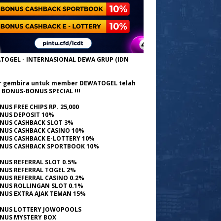
TOGEL - INTERNASIONAL DEWA GRUP (IDN
r gembira untuk member DEWATOGEL telah
r
BONUS-BONUS SPECIAL
!!!
US FREE CHIPS RP. 25,000
NUS DEPOSIT 10%
NUS CASHBACK SLOT 3%
NUS CASHBACK CASINO 10%
NUS CASHBACK E-LOTTERY 10%
NUS CASHBACK SPORTBOOK 10%
NUS REFERRAL SLOT 0.5%
NUS REFERRAL TOGEL 2%
NUS REFERRAL CASINO 0.2%
NUS ROLLINGAN SLOT 0.1%
NUS EXTRA AJAK TEMAN 15%
NUS LOTTERY JOWOPOOLS
NUS MYSTERY BOX