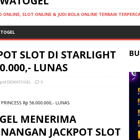
EWATOGEL
 ONLINE, SLOT ONLINE & JUDI BOLA ONLINE TERBAIK TERPERCA
ATOGEL
OT SLOT DI STARLIGHT
BU
0.000,- LUNAS
ckpot DEWATOGEL
0
RINCESS Rp 56.000.000,- LUNAS
GEL MENERIMA
NANGAN JACKPOT SLOT