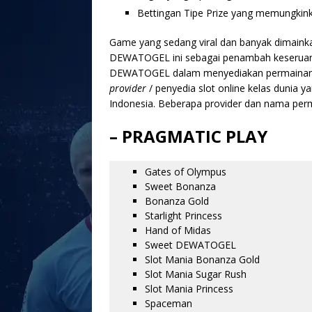
Bettingan Tipe Prize yang memungki
Game yang sedang viral dan banyak dimainkan
DEWATOGEL ini sebagai penambah keseruan a
DEWATOGEL dalam menyediakan permainan s
provider
/ penyedia slot online kelas dunia 
Indonesia. Beberapa provider dan nama per
– PRAGMATIC PLAY
Gates of Olympus
Sweet Bonanza
Bonanza Gold
Starlight Princess
Hand of Midas
Sweet DEWATOGEL
Slot Mania Bonanza Gold
Slot Mania Sugar Rush
Slot Mania Princess
Spaceman