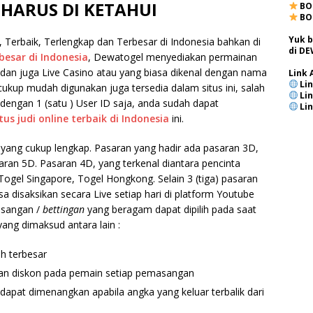
HARUS DI KETAHUI
BO
BO
Yuk b
, Terbaik, Terlengkap dan Terbesar di Indonesia bahkan di
di D
rbesar di Indonesia
, Dewatogel menyediakan permainan
k dan juga Live Casino atau yang biasa dikenal dengan nama
Link 
Lin
g cukup mudah digunakan juga tersedia dalam situs ini, salah
Lin
dengan 1 (satu ) User ID saja, anda sudah dapat
Lin
itus judi
online terbaik di Indonesia
ini.
ang cukup lengkap. Pasaran yang hadir ada pasaran 3D,
ran 5D. Pasaran 4D, yang terkenal diantara pencinta
gel Singapore, Togel Hongkong. Selain 3 (tiga) pasaran
a disaksikan secara Live setiap hari di platform Youtube
pasangan /
bettingan
yang beragam dapat dipilih pada saat
ng dimaksud antara lain :
ah terbesar
an diskon pada pemain setiap pemasangan
 dapat dimenangkan apabila angka yang keluar terbalik dari