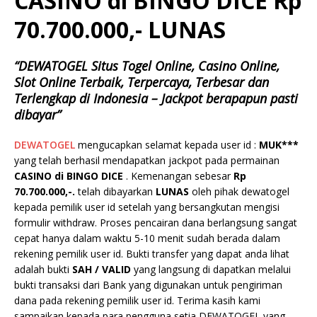
CASINO di BINGO DICE Rp
70.700.000,- LUNAS
“DEWATOGEL Situs Togel Online, Casino Online,
Slot Online Terbaik, Terpercaya, Terbesar dan
Terlengkap di Indonesia – Jackpot berapapun pasti
dibayar”
DEWATOGEL
mengucapkan selamat kepada user id :
MUK***
yang telah berhasil mendapatkan jackpot pada permainan
CASINO di BINGO DICE
.
Kemenangan sebesar
Rp
70.700.000
,-.
telah dibayarkan
LUNAS
oleh pihak dewatogel
kepada pemilik user id setelah yang bersangkutan mengisi
formulir withdraw. Proses pencairan dana berlangsung sangat
cepat hanya dalam waktu 5-10 menit sudah berada dalam
rekening pemilik user id. Bukti transfer yang dapat anda lihat
adalah bukti
SAH / VALID
yang langsung di dapatkan melalui
bukti transaksi dari Bank yang digunakan untuk pengiriman
dana pada rekening pemilik user id. Terima kasih kami
sampaikan kepada para pengguna setia DEWATOGEL yang