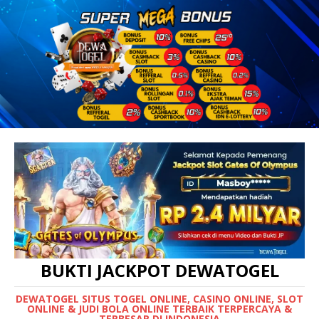
BUKTI JACKPOT DEWATOGEL
DEWATOGEL SITUS TOGEL ONLINE, CASINO ONLINE, SLOT
ONLINE & JUDI BOLA ONLINE TERBAIK TERPERCAYA &
TERBESAR DI INDONESIA