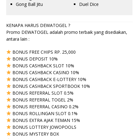
Gong Ball Jitu
Duel Dice
KENAPA HARUS DEWATOGEL ?
Promo DEWATOGEL adalah promo terbaik yang disediakan,
antara lain :
BONUS FREE CHIPS RP. 25,000
BONUS DEPOSIT 10%
BONUS CASHBACK SLOT 10%
BONUS CASHBACK CASINO 10%
BONUS CASHBACK E-LOTTERY 10%
BONUS CASHBACK SPORTBOOK 10%
BONUS REFERRAL SLOT 0.5%
BONUS REFERRAL TOGEL 2%
BONUS REFERRAL CASINO 0.2%
BONUS ROLLINGAN SLOT 0.1%
BONUS EXTRA AJAK TEMAN 15%
BONUS LOTTERY JOWOPOOLS
BONUS MYSTERY BOX