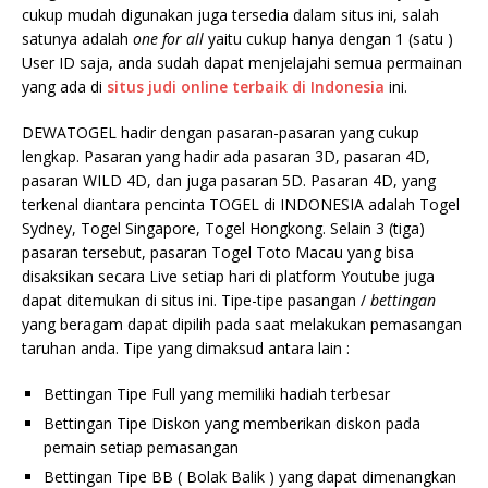
cukup mudah digunakan juga tersedia dalam situs ini, salah
satunya adalah
one for all
yaitu cukup hanya dengan 1 (satu )
User ID saja, anda sudah dapat menjelajahi semua permainan
yang ada di
situs judi
online terbaik di Indonesia
ini.
DEWATOGEL hadir dengan pasaran-pasaran yang cukup
lengkap. Pasaran yang hadir ada pasaran 3D, pasaran 4D,
pasaran WILD 4D, dan juga pasaran 5D. Pasaran 4D, yang
terkenal diantara pencinta TOGEL di INDONESIA adalah Togel
Sydney, Togel Singapore, Togel Hongkong. Selain 3 (tiga)
pasaran tersebut, pasaran Togel Toto Macau yang bisa
disaksikan secara Live setiap hari di platform Youtube juga
dapat ditemukan di situs ini. Tipe-tipe pasangan /
bettingan
yang beragam dapat dipilih pada saat melakukan pemasangan
taruhan anda. Tipe yang dimaksud antara lain :
Bettingan Tipe Full yang memiliki hadiah terbesar
Bettingan Tipe Diskon yang memberikan diskon pada
pemain setiap pemasangan
Bettingan Tipe BB ( Bolak Balik ) yang dapat dimenangkan