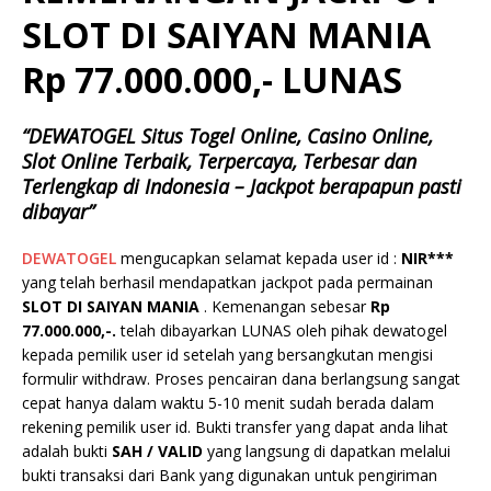
SLOT DI SAIYAN MANIA
Rp 77.000.000,- LUNAS
“DEWATOGEL Situs Togel Online, Casino Online,
Slot Online Terbaik, Terpercaya, Terbesar dan
Terlengkap di Indonesia – Jackpot berapapun pasti
dibayar”
DEWATOGEL
mengucapkan selamat kepada user id :
NIR***
yang telah berhasil mendapatkan jackpot pada permainan
SLOT DI SAIYAN MANIA
.
Kemenangan sebesar
Rp
77.000.000
,-.
telah dibayarkan LUNAS oleh pihak dewatogel
kepada pemilik user id setelah yang bersangkutan mengisi
formulir withdraw. Proses pencairan dana berlangsung sangat
cepat hanya dalam waktu 5-10 menit sudah berada dalam
rekening pemilik user id. Bukti transfer yang dapat anda lihat
adalah bukti
SAH / VALID
yang langsung di dapatkan melalui
bukti transaksi dari Bank yang digunakan untuk pengiriman