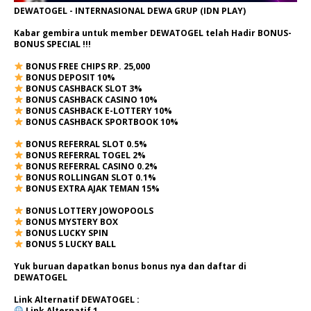
DEWATOGEL - INTERNASIONAL DEWA GRUP (IDN PLAY)
Kabar gembira untuk member DEWATOGEL telah Hadir
BONUS-
BONUS SPECIAL
!!!
BONUS FREE CHIPS RP. 25,000
BONUS DEPOSIT 10%
BONUS CASHBACK SLOT 3%
BONUS CASHBACK CASINO 10%
BONUS CASHBACK E-LOTTERY 10%
BONUS CASHBACK SPORTBOOK 10%
BONUS REFERRAL SLOT 0.5%
BONUS REFERRAL TOGEL 2%
BONUS REFERRAL CASINO 0.2%
BONUS ROLLINGAN SLOT 0.1%
BONUS EXTRA AJAK TEMAN 15%
BONUS LOTTERY JOWOPOOLS
BONUS MYSTERY BOX
BONUS LUCKY SPIN
BONUS 5 LUCKY BALL
Yuk buruan dapatkan bonus bonus nya dan daftar di
DEWATOGEL
Link Alternatif
DEWATOGEL
:
Link Alternatif 1