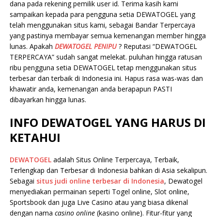
dana pada rekening pemilik user id. Terima kasih kami
sampaikan kepada para pengguna setia DEWATOGEL yang
telah menggunakan situs kami, sebagai Bandar Terpercaya
yang pastinya membayar semua kemenangan member hingga
lunas. Apakah
DEWATOGEL PENIPU
? Reputasi “DEWATOGEL
TERPERCAYA” sudah sangat melekat. puluhan hingga ratusan
ribu pengguna setia DEWATOGEL tetap menggunakan situs
terbesar dan terbaik di Indonesia ini. Hapus rasa was-was dan
khawatir anda, kemenangan anda berapapun PASTI
dibayarkan hingga lunas.
INFO DEWATOGEL YANG HARUS DI
KETAHUI
DEWATOGEL
adalah Situs Online Terpercaya, Terbaik,
Terlengkap dan Terbesar di Indonesia bahkan di Asia sekalipun.
Sebagai
situs judi online terbesar di Indonesia
, Dewatogel
menyediakan permainan seperti Togel online, Slot online,
Sportsbook dan juga Live Casino atau yang biasa dikenal
dengan nama
casino online
(kasino online). Fitur-fitur yang