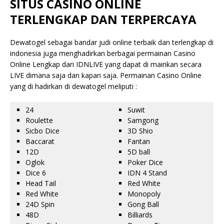
SITUS CASINO ONLINE
TERLENGKAP DAN TERPERCAYA
Dewatogel sebagai bandar judi online terbaik dan terlengkap di
indonesia juga menghadirkan berbagai permainan Casino
Online Lengkap dari IDNLIVE yang dapat di mainkan secara
LIVE dimana saja dan kapan saja. Permainan Casino Online
yang di hadirkan di dewatogel meliputi :
24
Suwit
Roulette
Samgong
Sicbo Dice
3D Shio
Baccarat
Fantan
12D
5D ball
Oglok
Poker Dice
Dice 6
IDN 4 Stand
Head Tail
Red White
Red White
Monopoly
24D Spin
Gong Ball
48D
Billiards