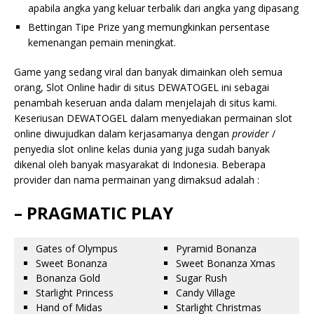
apabila angka yang keluar terbalik dari angka yang dipasang
Bettingan Tipe Prize yang memungkinkan persentase
kemenangan pemain meningkat.
Game yang sedang viral dan banyak dimainkan oleh semua
orang, Slot Online hadir di situs DEWATOGEL ini sebagai
penambah keseruan anda dalam menjelajah di situs kami.
Keseriusan DEWATOGEL dalam menyediakan permainan slot
online diwujudkan dalam kerjasamanya dengan
provider
/
penyedia slot online kelas dunia yang juga sudah banyak
dikenal oleh banyak masyarakat di Indonesia. Beberapa
provider dan nama permainan yang dimaksud adalah :
– PRAGMATIC PLAY
Gates of Olympus
Pyramid Bonanza
Sweet Bonanza
Sweet Bonanza Xmas
Bonanza Gold
Sugar Rush
Starlight Princess
Candy Village
Hand of Midas
Starlight Christmas