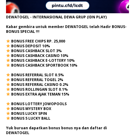
DEWATOGEL - INTERNASIONAL DEWA GRUP (IDN PLAY)
Kabar gembira untuk member DEWATOGEL telah Hadir
BONUS-
BONUS SPECIAL
!!!
BONUS FREE CHIPS RP. 25,000
BONUS DEPOSIT 10%
BONUS CASHBACK SLOT 3%
BONUS CASHBACK CASINO 10%
BONUS CASHBACK E-LOTTERY 10%
BONUS CASHBACK SPORTBOOK 10%
BONUS REFERRAL SLOT 0.5%
BONUS REFERRAL TOGEL 2%
BONUS REFERRAL CASINO 0.2%
BONUS ROLLINGAN SLOT 0.1%
BONUS EXTRA AJAK TEMAN 15%
BONUS LOTTERY JOWOPOOLS
BONUS MYSTERY BOX
BONUS LUCKY SPIN
BONUS 5 LUCKY BALL
Yuk buruan dapatkan bonus bonus nya dan daftar di
DEWATOGEL