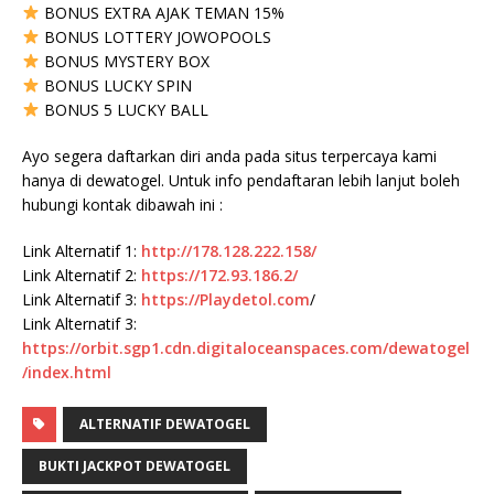
BONUS EXTRA AJAK TEMAN 15%
BONUS LOTTERY JOWOPOOLS
BONUS MYSTERY BOX
BONUS LUCKY SPIN
BONUS 5 LUCKY BALL
Ayo segera daftarkan diri anda pada situs terpercaya kami
hanya di dewatogel. Untuk info pendaftaran lebih lanjut boleh
hubungi kontak dibawah ini :
Link Alternatif 1:
http://178.128.222.158/
Link Alternatif 2:
https://172.93.186.2/
Link Alternatif 3:
https://
Playdetol.com
/
Link Alternatif 3:
https://orbit.sgp1.cdn.digitaloceanspaces.com/dewatogel
/index.html
ALTERNATIF DEWATOGEL
BUKTI JACKPOT DEWATOGEL