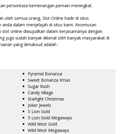
nkan persentase kemenangan pemain meningkat.
 oleh semua orang, Slot Online hadir di situs
nda dalam menjelajah di situs kami. Keseriusan
lot online diwujudkan dalam kerjasamanya dengan
yang juga sudah banyak dikenal oleh banyak masyarakat di
mainan yang dimaksud adalah :
Pyramid Bonanza
Sweet Bonanza Xmas
Sugar Rush
Candy Village
Starlight Christmas
Joker Jewels
5 Lion Gold
5 Lion Gold Megaways
Wild West Gold
Wild West Megaways