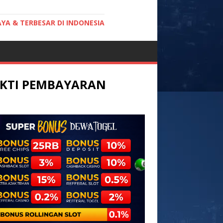
YA & TERBESAR DI INDONESIA
KTI PEMBAYARAN