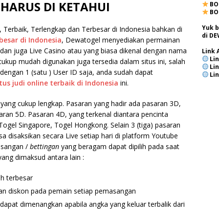
HARUS DI KETAHUI
BO
BO
Yuk b
, Terbaik, Terlengkap dan Terbesar di Indonesia bahkan di
di D
rbesar di Indonesia
, Dewatogel menyediakan permainan
k dan juga Live Casino atau yang biasa dikenal dengan nama
Link 
Lin
g cukup mudah digunakan juga tersedia dalam situs ini, salah
Lin
dengan 1 (satu ) User ID saja, anda sudah dapat
Lin
itus judi
online terbaik di Indonesia
ini.
ang cukup lengkap. Pasaran yang hadir ada pasaran 3D,
ran 5D. Pasaran 4D, yang terkenal diantara pencinta
gel Singapore, Togel Hongkong. Selain 3 (tiga) pasaran
a disaksikan secara Live setiap hari di platform Youtube
pasangan /
bettingan
yang beragam dapat dipilih pada saat
ng dimaksud antara lain :
ah terbesar
an diskon pada pemain setiap pemasangan
 dapat dimenangkan apabila angka yang keluar terbalik dari