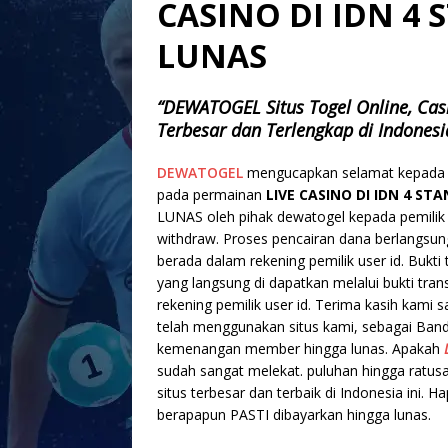
CASINO DI IDN 4 S
LUNAS
“DEWATOGEL Situs Togel Online, Casi
Terbesar dan Terlengkap di Indonesi
DEWATOGEL
mengucapkan selamat kepada u
pada permainan
LIVE CASINO DI IDN 4 ST
LUNAS oleh pihak dewatogel kepada pemilik u
withdraw. Proses pencairan dana berlangsu
berada dalam rekening pemilik user id. Bukti 
yang langsung di dapatkan melalui bukti tra
rekening pemilik user id. Terima kasih ka
telah menggunakan situs kami, sebagai Ba
kemenangan member hingga lunas. Apakah
sudah sangat melekat. puluhan hingga rat
situs terbesar dan terbaik di Indonesia ini
berapapun PASTI dibayarkan hingga lunas.