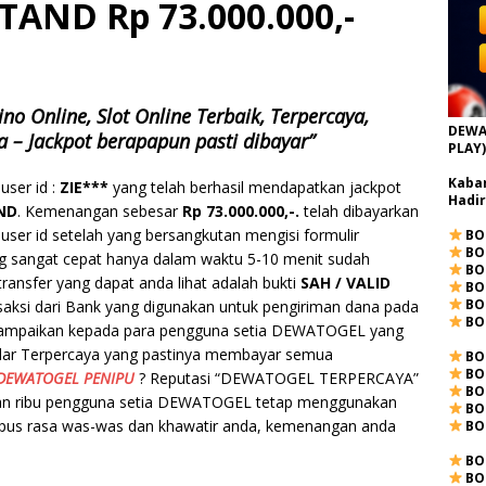
TAND Rp 73.000.000,-
no Online, Slot Online Terbaik, Terpercaya,
DEWA
a – Jackpot berapapun pasti dibayar”
PLAY)
Kaba
ser id :
ZIE***
yang telah berhasil mendapatkan jackpot
Hadi
AND
.
Kemenangan sebesar
Rp
73.000.000
,-.
telah dibayarkan
ser id setelah yang bersangkutan mengisi formulir
BON
BO
ng sangat cepat hanya dalam waktu 5-10 menit sudah
BO
transfer yang dapat anda lihat adalah bukti
SAH / VALID
BO
BO
nsaksi dari Bank yang digunakan untuk pengiriman dana pada
BO
mi sampaikan kepada para pengguna setia DEWATOGEL yang
ndar Terpercaya yang pastinya membayar semua
BO
BO
DEWATOGEL PENIPU
? Reputasi “DEWATOGEL TERPERCAYA”
BO
usan ribu pengguna setia DEWATOGEL tetap menggunakan
BO
. Hapus rasa was-was dan khawatir anda, kemenangan anda
BO
BO
BO