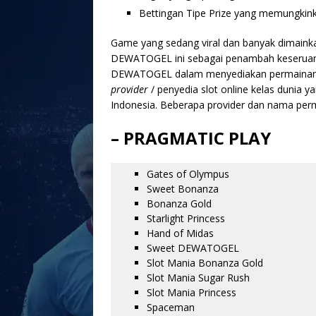
Bettingan Tipe Prize yang memungki
Game yang sedang viral dan banyak dimainkan
DEWATOGEL ini sebagai penambah keseruan a
DEWATOGEL dalam menyediakan permainan s
provider
/ penyedia slot online kelas dunia 
Indonesia. Beberapa provider dan nama per
– PRAGMATIC PLAY
Gates of Olympus
Sweet Bonanza
Bonanza Gold
Starlight Princess
Hand of Midas
Sweet DEWATOGEL
Slot Mania Bonanza Gold
Slot Mania Sugar Rush
Slot Mania Princess
Spaceman