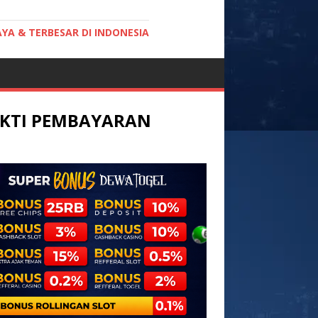
YA & TERBESAR DI INDONESIA
KTI PEMBAYARAN