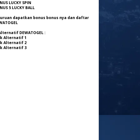
NUS LUCKY SPIN
NUS 5 LUCKY BALL
uruan dapatkan bonus bonus nya dan daftar
EWATOGEL
Alternatif
DEWATOGEL
:
k Alternatif 1
k Alternatif 2
k Alternatif 3