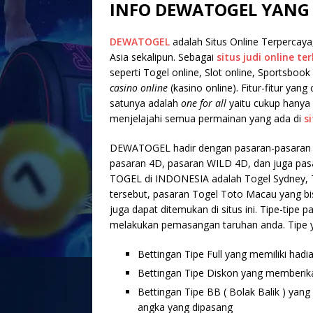
INFO DEWATOGEL YANG 
DEWATOGEL
adalah Situs Online Terpercaya
Asia sekalipun. Sebagai
situs judi online te
seperti Togel online, Slot online, Sportsboo
casino online
(kasino online). Fitur-fitur yan
satunya adalah
one for all
yaitu cukup hanya 
menjelajahi semua permainan yang ada di
s
DEWATOGEL hadir dengan pasaran-pasaran y
pasaran 4D, pasaran WILD 4D, dan juga pasa
TOGEL di INDONESIA adalah Togel Sydney, To
tersebut, pasaran Togel Toto Macau yang bis
juga dapat ditemukan di situs ini. Tipe-tipe 
melakukan pemasangan taruhan anda. Tipe ya
Bettingan Tipe Full yang memiliki hadi
Bettingan Tipe Diskon yang memberik
Bettingan Tipe BB ( Bolak Balik ) yang
angka yang dipasang