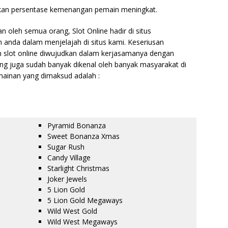
nkan persentase kemenangan pemain meningkat.
 oleh semua orang, Slot Online hadir di situs
nda dalam menjelajah di situs kami. Keseriusan
lot online diwujudkan dalam kerjasamanya dengan
yang juga sudah banyak dikenal oleh banyak masyarakat di
mainan yang dimaksud adalah :
Pyramid Bonanza
Sweet Bonanza Xmas
Sugar Rush
Candy Village
Starlight Christmas
Joker Jewels
5 Lion Gold
5 Lion Gold Megaways
Wild West Gold
Wild West Megaways