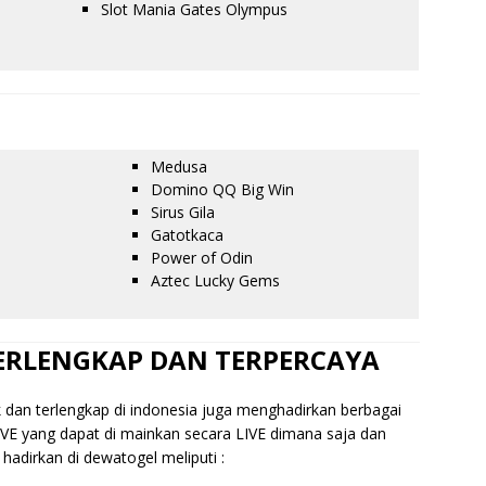
Slot Mania Gates Olympus
Medusa
Domino QQ Big Win
Sirus Gila
Gatotkaca
Power of Odin
Aztec Lucky Gems
TERLENGKAP DAN TERPERCAYA
k dan terlengkap di indonesia juga menghadirkan berbagai
VE yang dapat di mainkan secara LIVE dimana saja dan
hadirkan di dewatogel meliputi :