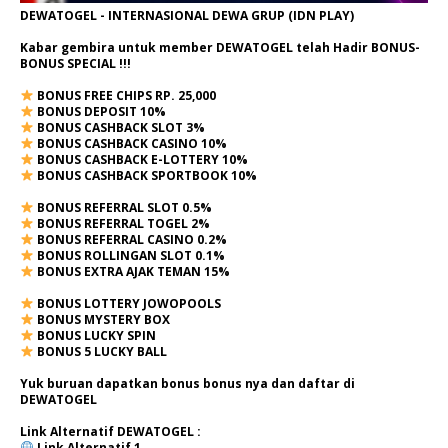
DEWATOGEL - INTERNASIONAL DEWA GRUP (IDN PLAY)
Kabar gembira untuk member DEWATOGEL telah Hadir
BONUS-
BONUS SPECIAL
!!!
BONUS FREE CHIPS RP. 25,000
BONUS DEPOSIT 10%
BONUS CASHBACK SLOT 3%
BONUS CASHBACK CASINO 10%
BONUS CASHBACK E-LOTTERY 10%
BONUS CASHBACK SPORTBOOK 10%
BONUS REFERRAL SLOT 0.5%
BONUS REFERRAL TOGEL 2%
BONUS REFERRAL CASINO 0.2%
BONUS ROLLINGAN SLOT 0.1%
BONUS EXTRA AJAK TEMAN 15%
BONUS LOTTERY JOWOPOOLS
BONUS MYSTERY BOX
BONUS LUCKY SPIN
BONUS 5 LUCKY BALL
Yuk buruan dapatkan bonus bonus nya dan daftar di
DEWATOGEL
Link Alternatif
DEWATOGEL
:
Link Alternatif 1