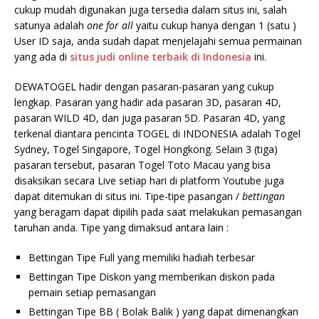
cukup mudah digunakan juga tersedia dalam situs ini, salah
satunya adalah
one for all
yaitu cukup hanya dengan 1 (satu )
User ID saja, anda sudah dapat menjelajahi semua permainan
yang ada di
situs judi
online terbaik di Indonesia
ini.
DEWATOGEL hadir dengan pasaran-pasaran yang cukup
lengkap. Pasaran yang hadir ada pasaran 3D, pasaran 4D,
pasaran WILD 4D, dan juga pasaran 5D. Pasaran 4D, yang
terkenal diantara pencinta TOGEL di INDONESIA adalah Togel
Sydney, Togel Singapore, Togel Hongkong. Selain 3 (tiga)
pasaran tersebut, pasaran Togel Toto Macau yang bisa
disaksikan secara Live setiap hari di platform Youtube juga
dapat ditemukan di situs ini. Tipe-tipe pasangan /
bettingan
yang beragam dapat dipilih pada saat melakukan pemasangan
taruhan anda. Tipe yang dimaksud antara lain :
Bettingan Tipe Full yang memiliki hadiah terbesar
Bettingan Tipe Diskon yang memberikan diskon pada
pemain setiap pemasangan
Bettingan Tipe BB ( Bolak Balik ) yang dapat dimenangkan