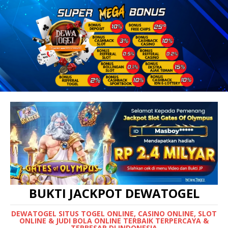
BUKTI JACKPOT DEWATOGEL
DEWATOGEL SITUS TOGEL ONLINE, CASINO ONLINE, SLOT
ONLINE & JUDI BOLA ONLINE TERBAIK TERPERCAYA &
TERBESAR DI INDONESIA