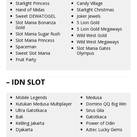
Starlight Princess
Candy Village
Hand of Midas
Starlight Christmas
Sweet DEWATOGEL
Joker Jewels
Slot Mania Bonanza
5 Lion Gold
Gold
5 Lion Gold Megaways
Slot Mania Sugar Rush
Wild West Gold
Slot Mania Princess
Wild West Megaways
Spaceman
Slot Mania Gates
Sweet Slot Mania
Olympus
Fruit Party
– IDN SLOT
Mobile Legends
Medusa
Kutukan Medusa Multiplayer
Domino QQ Big Win
Ultra Gatotkaca
Sirus Gila
Bali
Gatotkaca
Keliling Jakarta
Power of Odin
Djakarta
Aztec Lucky Gems