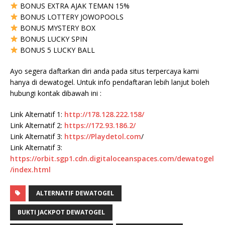
BONUS EXTRA AJAK TEMAN 15%
BONUS LOTTERY JOWOPOOLS
BONUS MYSTERY BOX
BONUS LUCKY SPIN
BONUS 5 LUCKY BALL
Ayo segera daftarkan diri anda pada situs terpercaya kami
hanya di dewatogel. Untuk info pendaftaran lebih lanjut boleh
hubungi kontak dibawah ini :
Link Alternatif 1:
http://178.128.222.158/
Link Alternatif 2:
https://172.93.186.2/
Link Alternatif 3:
https://
Playdetol.com
/
Link Alternatif 3:
https://orbit.sgp1.cdn.digitaloceanspaces.com/dewatogel
/index.html
ALTERNATIF DEWATOGEL
BUKTI JACKPOT DEWATOGEL