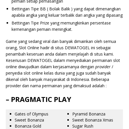
pemain setiap pemasangan
Bettingan Tipe BB ( Bolak Balik ) yang dapat dimenangkan
apabila angka yang keluar terbalik dari angka yang dipasang
Bettingan Tipe Prize yang memungkinkan persentase
kemenangan pemain meningkat.
Game yang sedang viral dan banyak dimainkan oleh semua
orang, Slot Online hadir di situs DEWATOGEL ini sebagai
penambah keseruan anda dalam menjelajah di situs kami.
Keseriusan DEWATOGEL dalam menyediakan permainan slot
online diwujudkan dalam kerjasamanya dengan
provider
/
penyedia slot online kelas dunia yang juga sudah banyak
dikenal oleh banyak masyarakat di Indonesia. Beberapa
provider dan nama permainan yang dimaksud adalah :
– PRAGMATIC PLAY
Gates of Olympus
Pyramid Bonanza
Sweet Bonanza
Sweet Bonanza Xmas
Bonanza Gold
Sugar Rush