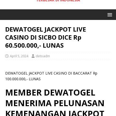
DEWATOGEL JACKPOT LIVE
CASINO DI SICBO DICE Rp
60.500.000,- LUNAS
April 5, 2024
detoadm
DEWATOGEL JACKPOT LIVE CASINO DI BACCARAT Rp
100.000.000,- LUNAS
MEMBER DEWATOGEL
MENERIMA PELUNASAN
KEMENANGAN JACKPOT