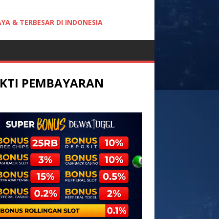
YA & TERBESAR DI INDONESIA
KTI PEMBAYARAN