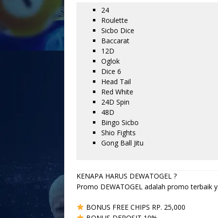
24
Roulette
Sicbo Dice
Baccarat
12D
Oglok
Dice 6
Head Tail
Red White
24D Spin
48D
Bingo Sicbo
Shio Fights
Gong Ball Jitu
KENAPA HARUS DEWATOGEL ?
Promo DEWATOGEL adalah promo terbaik yang
BONUS FREE CHIPS RP. 25,000
BONUS DEPOSIT 10%