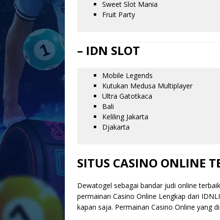
Sweet Slot Mania
Fruit Party
– IDN SLOT
Mobile Legends
Kutukan Medusa Multiplayer
Ultra Gatotkaca
Bali
Keliling Jakarta
Djakarta
SITUS CASINO ONLINE 
Dewatogel sebagai bandar judi online terbai
permainan Casino Online Lengkap dari IDNLI
kapan saja. Permainan Casino Online yang di 