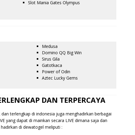
Slot Mania Gates Olympus
Medusa
Domino QQ Big Win
Sirus Gila
Gatotkaca
Power of Odin
Aztec Lucky Gems
TERLENGKAP DAN TERPERCAYA
k dan terlengkap di indonesia juga menghadirkan berbagai
VE yang dapat di mainkan secara LIVE dimana saja dan
hadirkan di dewatogel meliputi :