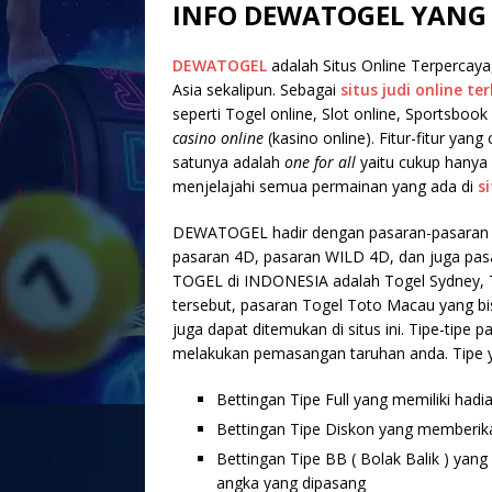
INFO DEWATOGEL YANG 
DEWATOGEL
adalah Situs Online Terpercaya
Asia sekalipun. Sebagai
situs judi online te
seperti Togel online, Slot online, Sportsboo
casino online
(kasino online). Fitur-fitur yan
satunya adalah
one for all
yaitu cukup hanya 
menjelajahi semua permainan yang ada di
s
DEWATOGEL hadir dengan pasaran-pasaran y
pasaran 4D, pasaran WILD 4D, dan juga pasa
TOGEL di INDONESIA adalah Togel Sydney, To
tersebut, pasaran Togel Toto Macau yang bis
juga dapat ditemukan di situs ini. Tipe-tipe 
melakukan pemasangan taruhan anda. Tipe ya
Bettingan Tipe Full yang memiliki hadi
Bettingan Tipe Diskon yang memberik
Bettingan Tipe BB ( Bolak Balik ) yang
angka yang dipasang