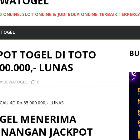
EWATOGEL
 ONLINE, SLOT ONLINE & JUDI BOLA ONLINE TERBAIK TERPERCA
ATOGEL
OT TOGEL DI TOTO
BU
00.000,- LUNAS
pot DEWATOGEL
0
U 4D Rp 55.000.000,- LUNAS
GEL MENERIMA
ENANGAN JACKPOT