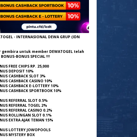
TOGEL - INTERNASIONAL DEWA GRUP (IDN
r gembira untuk member DEWATOGEL telah
r
BONUS-BONUS SPECIAL
!!!
US FREE CHIPS RP. 25,000
NUS DEPOSIT 10%
NUS CASHBACK SLOT 3%
NUS CASHBACK CASINO 10%
NUS CASHBACK E-LOTTERY 10%
NUS CASHBACK SPORTBOOK 10%
NUS REFERRAL SLOT 0.5%
NUS REFERRAL TOGEL 2%
NUS REFERRAL CASINO 0.2%
NUS ROLLINGAN SLOT 0.1%
NUS EXTRA AJAK TEMAN 15%
NUS LOTTERY JOWOPOOLS
NUS MYSTERY BOX