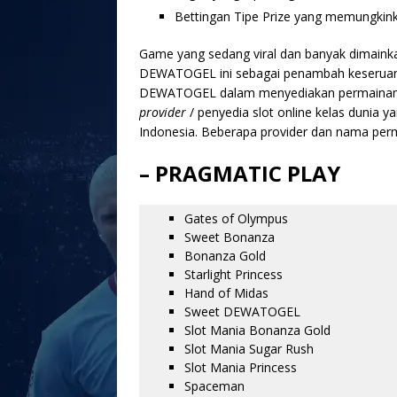
Bettingan Tipe Prize yang memungki
Game yang sedang viral dan banyak dimainkan
DEWATOGEL ini sebagai penambah keseruan a
DEWATOGEL dalam menyediakan permainan s
provider
/ penyedia slot online kelas dunia 
Indonesia. Beberapa provider dan nama per
– PRAGMATIC PLAY
Gates of Olympus
Sweet Bonanza
Bonanza Gold
Starlight Princess
Hand of Midas
Sweet DEWATOGEL
Slot Mania Bonanza Gold
Slot Mania Sugar Rush
Slot Mania Princess
Spaceman