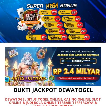
BUKTI JACKPOT DEWATOGEL
DEWATOGEL SITUS TOGEL ONLINE, CASINO ONLINE, SLOT
ONLINE & JUDI BOLA ONLINE TERBAIK TERPERCAYA &
TERBESAR DI INDONESIA