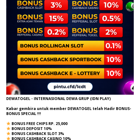
DEWATOGEL - INTERNASIONAL DEWA GRUP (IDN PLAY)
Kabar gembira untuk member DEWATOGEL telah Hadir
BONUS-
BONUS SPECIAL
!!!
BONUS FREE CHIPS RP. 25,000
BONUS DEPOSIT 10%
BONUS CASHBACK SLOT 3%
BONUS CASHBACK CASINO 10%