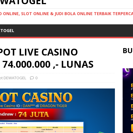
EWATOGEL
 ONLINE, SLOT ONLINE & JUDI BOLA ONLINE TERBAIK TERPERCA
ATOGEL
OT LIVE CASINO
BU
74.000.000 ,- LUNAS
pot DEWATOGEL
0