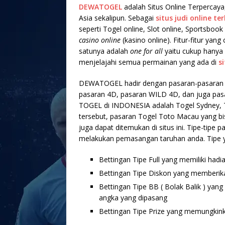
DEWATOGEL
adalah Situs Online Terpercaya
Asia sekalipun. Sebagai
situs judi online te
seperti Togel online, Slot online, Sportsboo
casino online
(kasino online). Fitur-fitur yan
satunya adalah
one for all
yaitu cukup hanya 
menjelajahi semua permainan yang ada di
s
DEWATOGEL hadir dengan pasaran-pasaran y
pasaran 4D, pasaran WILD 4D, dan juga pasa
TOGEL di INDONESIA adalah Togel Sydney, To
tersebut, pasaran Togel Toto Macau yang bis
juga dapat ditemukan di situs ini. Tipe-tipe 
melakukan pemasangan taruhan anda. Tipe ya
Bettingan Tipe Full yang memiliki hadi
Bettingan Tipe Diskon yang memberik
Bettingan Tipe BB ( Bolak Balik ) yang
angka yang dipasang
Bettingan Tipe Prize yang memungki