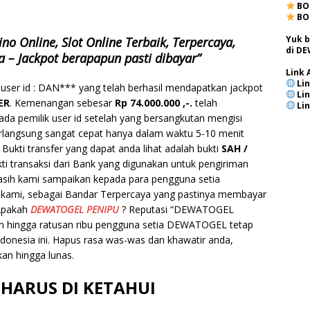
BO
BO
Yuk b
no Online, Slot Online Terbaik, Terpercaya,
di D
a – Jackpot berapapun pasti dibayar”
Link 
Lin
er id : DAN*** yang telah berhasil mendapatkan jackpot
Lin
ER
. Kemenangan sebesar
Rp 74.000.000 ,-.
telah
Lin
da pemilik user id setelah yang bersangkutan mengisi
erlangsung sangat cepat hanya dalam waktu 5-10 menit
 Bukti transfer yang dapat anda lihat adalah bukti
SAH /
ti transaksi dari Bank yang digunakan untuk pengiriman
kasih kami sampaikan kepada para pengguna setia
ami, sebagai Bandar Terpercaya yang pastinya membayar
Apakah
DEWATOGEL PENIPU
? Reputasi “DEWATOGEL
n hingga ratusan ribu pengguna setia DEWATOGEL tetap
ndonesia ini. Hapus rasa was-was dan khawatir anda,
an hingga lunas.
HARUS DI KETAHUI