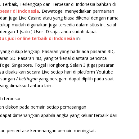
, Terbaik, Terlengkap dan Terbesar di Indonesia bahkan di
rbesar di Indonesia
, Dewatogel menyediakan permainan
k dan juga Live Casino atau yang biasa dikenal dengan nama
g cukup mudah digunakan juga tersedia dalam situs ini, salah
dengan 1 (satu ) User ID saja, anda sudah dapat
itus judi online terbaik di Indonesia
ini.
ang cukup lengkap. Pasaran yang hadir ada pasaran 3D,
ran 5D. Pasaran 4D, yang terkenal diantara pencinta
gel Singapore, Togel Hongkong. Selain 3 (tiga) pasaran
a disaksikan secara Live setiap hari di platform Youtube
pasangan /
bettingan
yang beragam dapat dipilih pada saat
ng dimaksud antara lain :
ah terbesar
an diskon pada pemain setiap pemasangan
 dapat dimenangkan apabila angka yang keluar terbalik dari
nkan persentase kemenangan pemain meningkat.