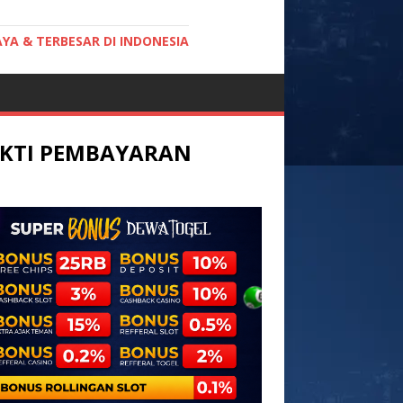
YA & TERBESAR DI INDONESIA
KTI PEMBAYARAN