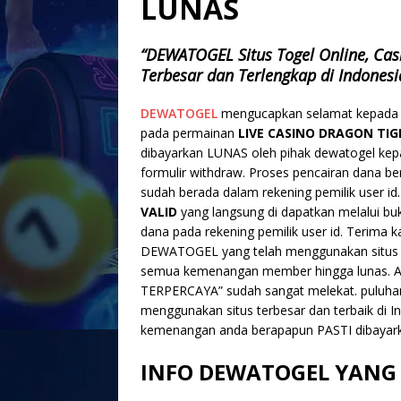
LUNAS
“DEWATOGEL Situs Togel Online, Casi
Terbesar dan Terlengkap di Indonesi
DEWATOGEL
mengucapkan selamat kepada us
pada permainan
LIVE CASINO DRAGON TIG
dibayarkan LUNAS oleh pihak dewatogel kepa
formulir withdraw. Proses pencairan dana b
sudah berada dalam rekening pemilik user id.
VALID
yang langsung di dapatkan melalui buk
dana pada rekening pemilik user id. Terima 
DEWATOGEL yang telah menggunakan situs k
semua kemenangan member hingga lunas. 
TERPERCAYA” sudah sangat melekat. puluha
menggunakan situs terbesar dan terbaik di I
kemenangan anda berapapun PASTI dibayark
INFO DEWATOGEL YANG 