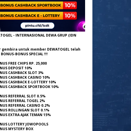
TOGEL - INTERNASIONAL DEWA GRUP (IDN
r gembira untuk member DEWATOGEL telah
r
BONUS-BONUS SPECIAL
!!!
US FREE CHIPS RP. 25,000
NUS DEPOSIT 10%
NUS CASHBACK SLOT 3%
NUS CASHBACK CASINO 10%
NUS CASHBACK E-LOTTERY 10%
NUS CASHBACK SPORTBOOK 10%
NUS REFERRAL SLOT 0.5%
NUS REFERRAL TOGEL 2%
NUS REFERRAL CASINO 0.2%
NUS ROLLINGAN SLOT 0.1%
NUS EXTRA AJAK TEMAN 15%
NUS LOTTERY JOWOPOOLS
NUS MYSTERY BOX