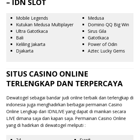
– IDN SLOT
Mobile Legends
Medusa
Kutukan Medusa Multiplayer
Domino QQ Big Win
Ultra Gatotkaca
Sirus Gila
Bali
Gatotkaca
Keliling Jakarta
Power of Odin
Djakarta
Aztec Lucky Gems
SITUS CASINO ONLINE
TERLENGKAP DAN TERPERCAYA
Dewatogel sebagai bandar judi online terbaik dan terlengkap di
indonesia juga menghadirkan berbagai permainan Casino
Online Lengkap dari IDNLIVE yang dapat di mainkan secara
LIVE dimana saja dan kapan saja. Permainan Casino Online
yang di hadirkan di dewatogel meliputi :
24
Suwit