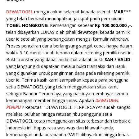
DEWATOGEL
mengucapkan selamat kepada user id :
MAR
***
yang telah berhasil mendapatkan jackpot pada permainan
TOGEL HONGKONG
. Kemenangan sebesar
Rp 100.000.000 ,-.
telah dibayarkan LUNAS oleh pihak dewatogel kepada pemilik
user id setelah yang bersangkutan mengisi formulir withdraw.
Proses pencairan dana berlangsung sangat cepat hanya dalam
waktu 5-10 menit sudah berada dalam rekening pemilik user id.
Bukti transfer yang dapat anda lihat adalah bukti
SAH / VALID
yang langsung di dapatkan melalui bukti transaksi dari Bank
yang digunakan untuk pengiriman dana pada rekening pemilik
user id. Terima kasih kami sampaikan kepada para pengguna
setia DEWATOGEL yang telah menggunakan situs kami,
sebagai Bandar Terpercaya yang pastinya membayar semua
kemenangan member hingga lunas. Apakah
DEWATOGEL
PENIPU
? Reputasi “DEWATOGEL TERPERCAYA” sudah sangat
melekat. puluhan hingga ratusan ribu pengguna setia
DEWATOGEL tetap menggunakan situs terbesar dan terbaik di
Indonesia ini. Hapus rasa was-was dan khawatir anda,
kemenangan anda berapapun PASTI dibayarkan hingga lunas.