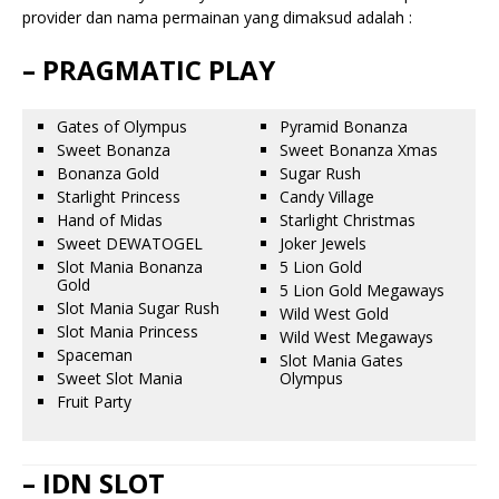
provider dan nama permainan yang dimaksud adalah :
– PRAGMATIC PLAY
Gates of Olympus
Pyramid Bonanza
Sweet Bonanza
Sweet Bonanza Xmas
Bonanza Gold
Sugar Rush
Starlight Princess
Candy Village
Hand of Midas
Starlight Christmas
Sweet DEWATOGEL
Joker Jewels
Slot Mania Bonanza
5 Lion Gold
Gold
5 Lion Gold Megaways
Slot Mania Sugar Rush
Wild West Gold
Slot Mania Princess
Wild West Megaways
Spaceman
Slot Mania Gates
Sweet Slot Mania
Olympus
Fruit Party
– IDN SLOT