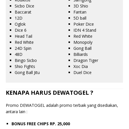
Sicbo Dice
3D Shio
Baccarat
Fantan
12D
5D ball
Oglok
Poker Dice
Dice 6
IDN 4 Stand
Head Tail
Red White
Red White
Monopoly
24D Spin
Gong Ball
48D
Billiards
Bingo Sicbo
Dragon Tiger
Shio Fights
Xoc Dia
Gong Ball Jitu
Duel Dice
KENAPA HARUS DEWATOGEL ?
Promo DEWATOGEL adalah promo terbaik yang disediakan,
antara lain :
BONUS FREE CHIPS RP. 25,000