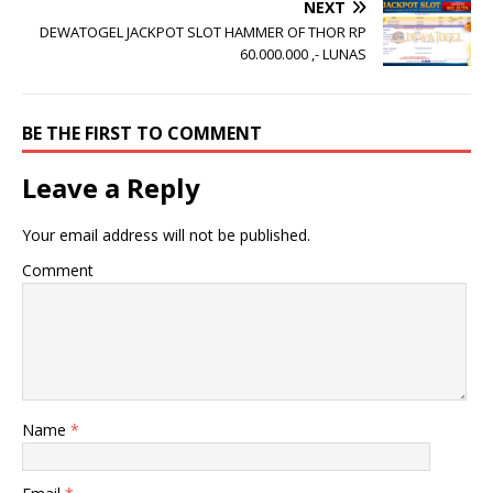
NEXT
DEWATOGEL JACKPOT SLOT HAMMER OF THOR RP
60.000.000 ,- LUNAS
BE THE FIRST TO COMMENT
Leave a Reply
Your email address will not be published.
Comment
Name
*