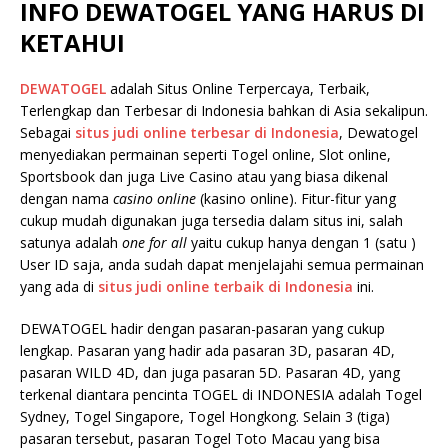
INFO DEWATOGEL YANG HARUS DI
KETAHUI
DEWATOGEL
adalah Situs Online Terpercaya, Terbaik,
Terlengkap dan Terbesar di Indonesia bahkan di Asia sekalipun.
Sebagai
situs judi online terbesar di Indonesia
, Dewatogel
menyediakan permainan seperti Togel online, Slot online,
Sportsbook dan juga Live Casino atau yang biasa dikenal
dengan nama
casino online
(kasino online). Fitur-fitur yang
cukup mudah digunakan juga tersedia dalam situs ini, salah
satunya adalah
one for all
yaitu cukup hanya dengan 1 (satu )
User ID saja, anda sudah dapat menjelajahi semua permainan
yang ada di
situs judi online terbaik di Indonesia
ini.
DEWATOGEL hadir dengan pasaran-pasaran yang cukup
lengkap. Pasaran yang hadir ada pasaran 3D, pasaran 4D,
pasaran WILD 4D, dan juga pasaran 5D. Pasaran 4D, yang
terkenal diantara pencinta TOGEL di INDONESIA adalah Togel
Sydney, Togel Singapore, Togel Hongkong. Selain 3 (tiga)
pasaran tersebut, pasaran Togel Toto Macau yang bisa