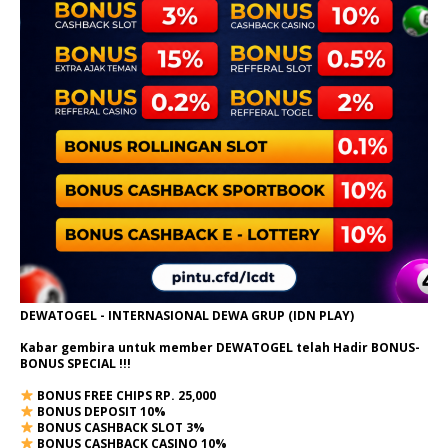
DEWATOGEL - INTERNASIONAL DEWA GRUP (IDN PLAY)
Kabar gembira untuk member DEWATOGEL telah Hadir
BONUS-
BONUS SPECIAL
!!!
BONUS FREE CHIPS RP. 25,000
BONUS DEPOSIT 10%
BONUS CASHBACK SLOT 3%
BONUS CASHBACK CASINO 10%