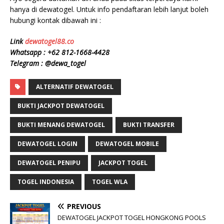
hanya di dewatogel. Untuk info pendaftaran lebih lanjut boleh
hubungi kontak dibawah ini :
Link
dewatogel88.co
Whatsapp : +62 812-1668-4428
Telegram : @dewa_togel
ALTERNATIF DEWATOGEL
BUKTI JACKPOT DEWATOGEL
BUKTI MENANG DEWATOGEL
BUKTI TRANSFER
DEWATOGEL LOGIN
DEWATOGEL MOBILE
DEWATOGEL PENIPU
JACKPOT TOGEL
TOGEL INDONESIA
TOGEL WLA
PREVIOUS
DEWATOGEL JACKPOT TOGEL HONGKONG POOLS