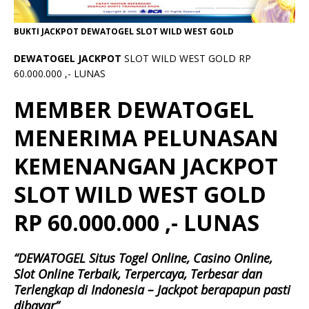
BUKTI JACKPOT DEWATOGEL SLOT WILD WEST GOLD
DEWATOGEL JACKPOT
SLOT WILD WEST GOLD RP
60.000.000 ,- LUNAS
MEMBER DEWATOGEL
MENERIMA PELUNASAN
KEMENANGAN JACKPOT
SLOT WILD WEST GOLD
RP 60.000.000 ,- LUNAS
“DEWATOGEL Situs Togel Online, Casino Online,
Slot Online Terbaik, Terpercaya, Terbesar dan
Terlengkap di Indonesia – Jackpot berapapun pasti
dibayar”