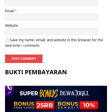
Email
*
Website
Save my name, email, and website in this browser for the
next time I comment.
BUKTI PEMBAYARAN