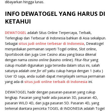
dibayarkan hingga lunas.
INFO DEWATOGEL YANG HARUS DI
KETAHUI
DEWATOGEL
adalah Situs Online Terpercaya, Terbaik,
Terlengkap dan Terbesar di Indonesia bahkan di Asia sekalipun.
Sebagai
situs judi online terbesar di Indonesia
, Dewatogel
menyediakan permainan seperti Togel online, Slot online,
Sportsbook dan juga Live Casino atau yang biasa dikenal
dengan nama
casino online
(kasino online). Fitur-fitur yang
cukup mudah digunakan juga tersedia dalam situs ini, salah
satunya adalah
one for all
yaitu cukup hanya dengan 1 (satu )
User ID saja, anda sudah dapat menjelajahi semua permainan
yang ada di
situs judi online terbaik di Indonesia
ini.
DEWATOGEL hadir dengan pasaran-pasaran yang cukup
lengkap. Pasaran yang hadir ada pasaran 3D, pasaran 4D,
pasaran WILD 4D, dan juga pasaran 5D. Pasaran 4D, yang
terkenal diantara pencinta TOGEL di INDONESIA adalah Togel