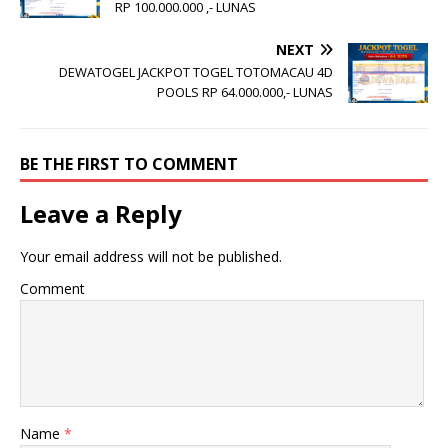
RP 100.000.000 ,- LUNAS
NEXT
DEWATOGEL JACKPOT TOGEL TOTOMACAU 4D
POOLS RP 64.000.000,- LUNAS
BE THE FIRST TO COMMENT
Leave a Reply
Your email address will not be published.
Comment
Name
*