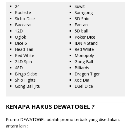
24
Suwit
Roulette
Samgong
Sicbo Dice
3D Shio
Baccarat
Fantan
12D
5D ball
Oglok
Poker Dice
Dice 6
IDN 4 Stand
Head Tail
Red White
Red White
Monopoly
24D Spin
Gong Ball
48D
Billiards
Bingo Sicbo
Dragon Tiger
Shio Fights
Xoc Dia
Gong Ball Jitu
Duel Dice
KENAPA HARUS DEWATOGEL ?
Promo DEWATOGEL adalah promo terbaik yang disediakan,
antara lain :