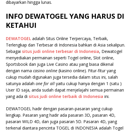
dibayarkan hingga lunas.
INFO DEWATOGEL YANG HARUS DI
KETAHUI
DEWATOGEL
adalah Situs Online Terpercaya, Terbaik,
Terlengkap dan Terbesar di Indonesia bahkan di Asia sekalipun.
Sebagai
situs judi online terbesar di Indonesia
, Dewatogel
menyediakan permainan seperti Togel online, Slot online,
Sportsbook dan juga Live Casino atau yang biasa dikenal
dengan nama
casino online
(kasino online). Fitur-fitur yang
cukup mudah digunakan juga tersedia dalam situs ini, salah
satunya adalah
one for all
yaitu cukup hanya dengan 1 (satu )
User ID saja, anda sudah dapat menjelajahi semua permainan
yang ada di
situs judi online terbaik di Indonesia
ini.
DEWATOGEL hadir dengan pasaran-pasaran yang cukup
lengkap. Pasaran yang hadir ada pasaran 3D, pasaran 4D,
pasaran WILD 4D, dan juga pasaran 5D. Pasaran 4D, yang
terkenal diantara pencinta TOGEL di INDONESIA adalah Togel