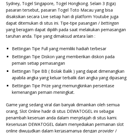
Sydney, Togel Singapore, Togel Hongkong. Selain 3 (tiga)
pasaran tersebut, pasaran Togel Toto Macau yang bisa
disaksikan secara Live setiap hari di platform Youtube juga
dapat ditemukan di situs ini. Tipe-tipe pasangan /
bettingan
yang beragam dapat dipilih pada saat melakukan pemasangan
taruhan anda. Tipe yang dimaksud antara lain :
Bettingan Tipe Full yang memiliki hadiah terbesar
Bettingan Tipe Diskon yang memberikan diskon pada
pemain setiap pemasangan
Bettingan Tipe BB ( Bolak Balik ) yang dapat dimenangkan
apabila angka yang keluar terbalik dari angka yang dipasang
Bettingan Tipe Prize yang memungkinkan persentase
kemenangan pemain meningkat.
Game yang sedang viral dan banyak dimainkan oleh semua
orang, Slot Online hadir di situs DEWATOGEL ini sebagai
penambah keseruan anda dalam menjelajah di situs kami.
Keseriusan DEWATOGEL dalam menyediakan permainan slot
online diwujudkan dalam kerjasamanya dengan
provider
/