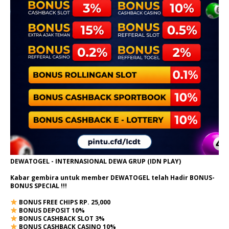
DEWATOGEL - INTERNASIONAL DEWA GRUP (IDN PLAY)
Kabar gembira untuk member DEWATOGEL telah Hadir
BONUS-
BONUS SPECIAL
!!!
BONUS FREE CHIPS RP. 25,000
BONUS DEPOSIT 10%
BONUS CASHBACK SLOT 3%
BONUS CASHBACK CASINO 10%