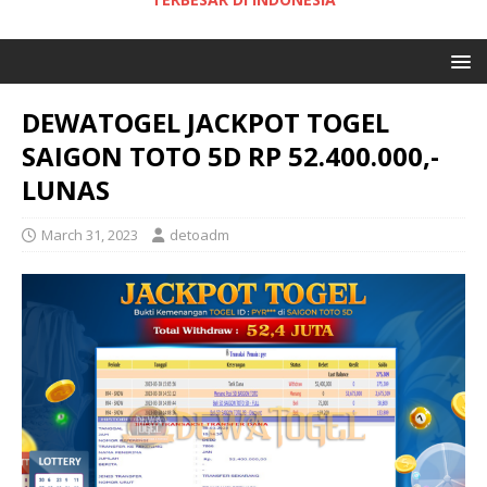
DEWATOGEL JACKPOT TOGEL
SAIGON TOTO 5D RP 52.400.000,-
LUNAS
March 31, 2023
detoadm