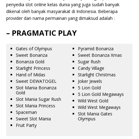
penyedia slot online kelas dunia yang juga sudah banyak
dikenal oleh banyak masyarakat di Indonesia. Beberapa
provider dan nama permainan yang dimaksud adalah :
– PRAGMATIC PLAY
Gates of Olympus
Pyramid Bonanza
Sweet Bonanza
Sweet Bonanza Xmas
Bonanza Gold
Sugar Rush
Starlight Princess
Candy Village
Hand of Midas
Starlight Christmas
Sweet DEWATOGEL
Joker Jewels
Slot Mania Bonanza
5 Lion Gold
Gold
5 Lion Gold Megaways
Slot Mania Sugar Rush
Wild West Gold
Slot Mania Princess
Wild West Megaways
Spaceman
Slot Mania Gates
Sweet Slot Mania
Olympus
Fruit Party