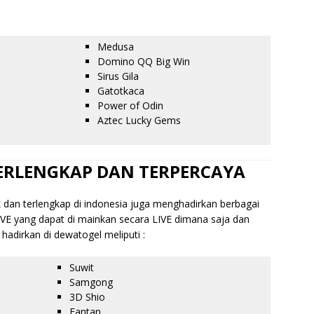
Medusa
Domino QQ Big Win
Sirus Gila
Gatotkaca
Power of Odin
Aztec Lucky Gems
TERLENGKAP DAN TERPERCAYA
k dan terlengkap di indonesia juga menghadirkan berbagai
VE yang dapat di mainkan secara LIVE dimana saja dan
hadirkan di dewatogel meliputi :
Suwit
Samgong
3D Shio
Fantan