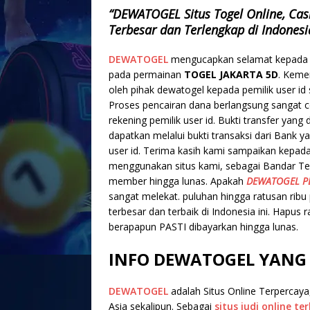
“DEWATOGEL Situs Togel Online, Casi
Terbesar dan Terlengkap di Indonesi
DEWATOGEL
mengucapkan selamat kepada us
pada permainan
TOGEL JAKARTA 5D
. Keme
oleh pihak dewatogel kepada pemilik user id
Proses pencairan dana berlangsung sangat 
rekening pemilik user id. Bukti transfer yang
dapatkan melalui bukti transaksi dari Bank 
user id. Terima kasih kami sampaikan kepa
menggunakan situs kami, sebagai Bandar 
member hingga lunas. Apakah
DEWATOGEL P
sangat melekat. puluhan hingga ratusan ri
terbesar dan terbaik di Indonesia ini. Hapu
berapapun PASTI dibayarkan hingga lunas.
INFO DEWATOGEL YANG 
DEWATOGEL
adalah Situs Online Terpercaya
Asia sekalipun. Sebagai
situs judi online te