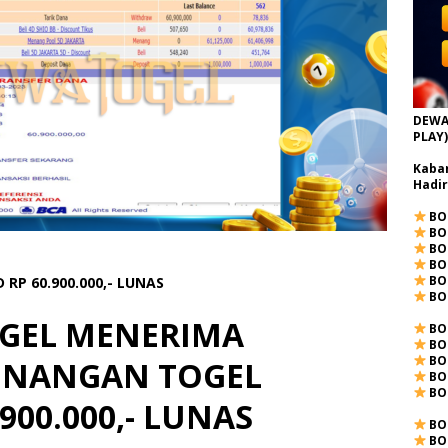
DEWA
PLAY)
Kaba
Hadi
BON
BO
BO
BO
BO
RP 60.900.000,- LUNAS
BO
GEL MENERIMA
BO
BO
BO
ENANGAN TOGEL
BO
BO
900.000,- LUNAS
BO
BO