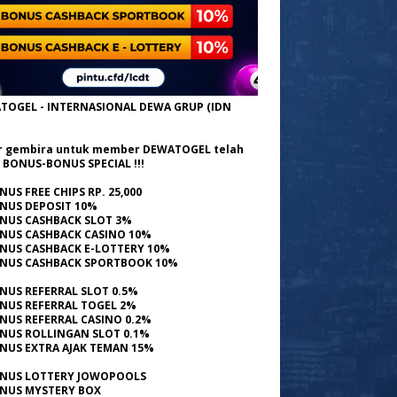
TOGEL - INTERNASIONAL DEWA GRUP (IDN
r gembira untuk member DEWATOGEL telah
r
BONUS-BONUS SPECIAL
!!!
US FREE CHIPS RP. 25,000
NUS DEPOSIT 10%
NUS CASHBACK SLOT 3%
NUS CASHBACK CASINO 10%
NUS CASHBACK E-LOTTERY 10%
NUS CASHBACK SPORTBOOK 10%
NUS REFERRAL SLOT 0.5%
NUS REFERRAL TOGEL 2%
NUS REFERRAL CASINO 0.2%
NUS ROLLINGAN SLOT 0.1%
NUS EXTRA AJAK TEMAN 15%
NUS LOTTERY JOWOPOOLS
NUS MYSTERY BOX