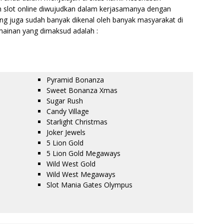
lot online diwujudkan dalam kerjasamanya dengan
yang juga sudah banyak dikenal oleh banyak masyarakat di
mainan yang dimaksud adalah :
Pyramid Bonanza
Sweet Bonanza Xmas
Sugar Rush
Candy Village
Starlight Christmas
Joker Jewels
5 Lion Gold
5 Lion Gold Megaways
Wild West Gold
Wild West Megaways
Slot Mania Gates Olympus