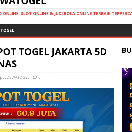
EWATOGEL
 ONLINE, SLOT ONLINE & JUDI BOLA ONLINE TERBAIK TERPERCA
ATOGEL
OT TOGEL JAKARTA 5D
BU
UNAS
ckpot DEWATOGEL
0