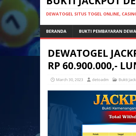
BUKTI JACKPOT D
DEWATOGEL SITUS TOGEL ONLINE, CASINO
BERANDA
BUKTI PEMBAYARAN DEW
DEWATOGEL JACKP
RP 60.900.000,- L
March 30, 2023
detoadm
Bukti Ja