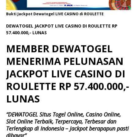
Bukti Jackpot Dewatogel LIVE CASINO di ROULETTE
DEWATOGEL JACKPOT LIVE CASINO DI ROULETTE RP
57.400.000,- LUNAS
MEMBER DEWATOGEL
MENERIMA PELUNASAN
JACKPOT LIVE CASINO DI
ROULETTE RP 57.400.000,-
LUNAS
“DEWATOGEL Situs Togel Online, Casino Online,
Slot Online Terbaik, Terpercaya, Terbesar dan
Terlengkap di Indonesia – Jackpot berapapun pasti
dibayar”