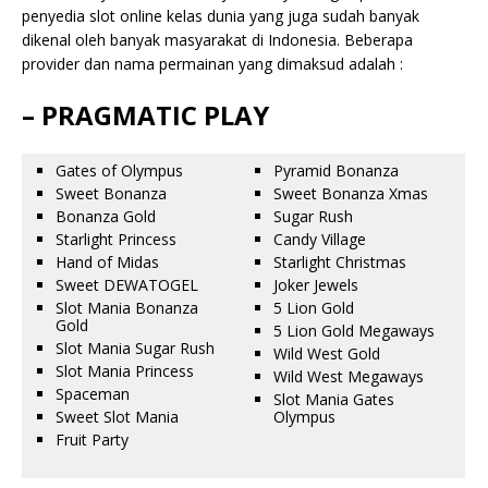
penyedia slot online kelas dunia yang juga sudah banyak
dikenal oleh banyak masyarakat di Indonesia. Beberapa
provider dan nama permainan yang dimaksud adalah :
– PRAGMATIC PLAY
Gates of Olympus
Pyramid Bonanza
Sweet Bonanza
Sweet Bonanza Xmas
Bonanza Gold
Sugar Rush
Starlight Princess
Candy Village
Hand of Midas
Starlight Christmas
Sweet DEWATOGEL
Joker Jewels
Slot Mania Bonanza
5 Lion Gold
Gold
5 Lion Gold Megaways
Slot Mania Sugar Rush
Wild West Gold
Slot Mania Princess
Wild West Megaways
Spaceman
Slot Mania Gates
Sweet Slot Mania
Olympus
Fruit Party