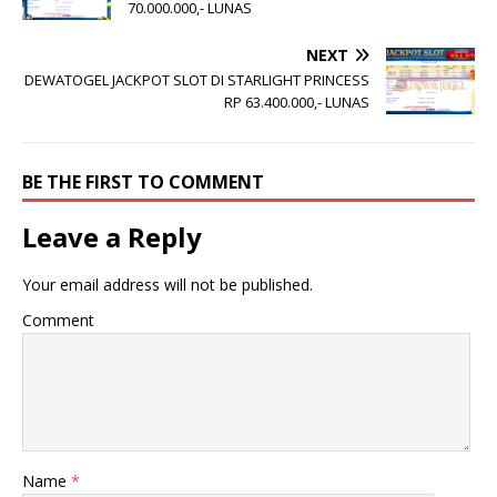
70.000.000,- LUNAS
NEXT
DEWATOGEL JACKPOT SLOT DI STARLIGHT PRINCESS
RP 63.400.000,- LUNAS
BE THE FIRST TO COMMENT
Leave a Reply
Your email address will not be published.
Comment
Name
*