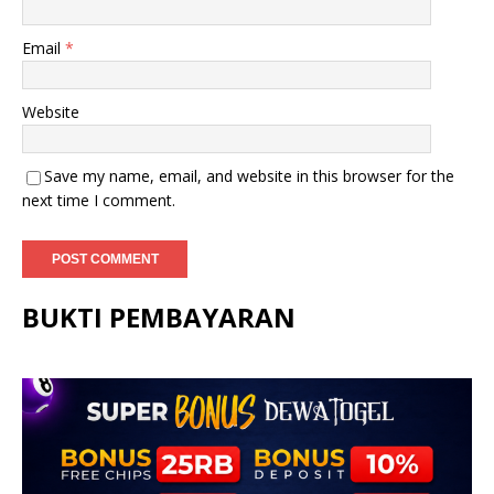
Email
*
Website
Save my name, email, and website in this browser for the
next time I comment.
BUKTI PEMBAYARAN