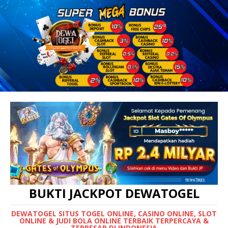
BUKTI JACKPOT DEWATOGEL
DEWATOGEL SITUS TOGEL ONLINE, CASINO ONLINE, SLOT
ONLINE & JUDI BOLA ONLINE TERBAIK TERPERCAYA &
TERBESAR DI INDONESIA