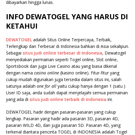
dibayarkan hingga lunas.
INFO DEWATOGEL YANG HARUS DI
KETAHUI
DEWATOGEL
adalah Situs Online Terpercaya, Terbaik,
Terlengkap dan Terbesar di Indonesia bahkan di Asia sekalipun.
Sebagai
situs judi online terbesar di Indonesia
, Dewatogel
menyediakan permainan seperti Togel online, Slot online,
Sportsbook dan juga Live Casino atau yang biasa dikenal
dengan nama
casino online
(kasino online). Fitur-fitur yang
cukup mudah digunakan juga tersedia dalam situs ini, salah
satunya adalah
one for all
yaitu cukup hanya dengan 1 (satu )
User ID saja, anda sudah dapat menjelajahi semua permainan
yang ada di
situs judi online terbaik di Indonesia
ini.
DEWATOGEL hadir dengan pasaran-pasaran yang cukup
lengkap. Pasaran yang hadir ada pasaran 3D, pasaran 4D,
pasaran WILD 4D, dan juga pasaran 5D. Pasaran 4D, yang
terkenal diantara pencinta TOGEL di INDONESIA adalah Togel