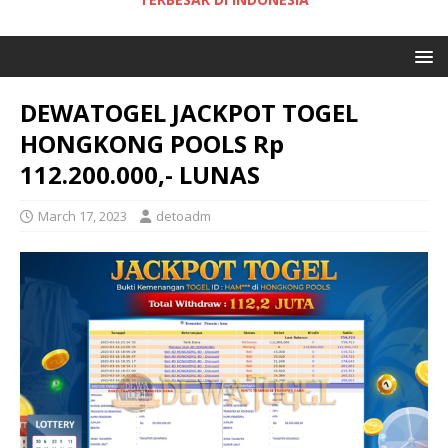
DEWATOGEL JACKPOT TOGEL
HONGKONG POOLS Rp
112.200.000,- LUNAS
March 17, 2023
detoadm