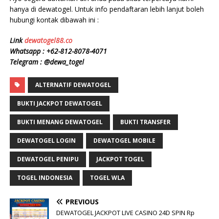
hanya di dewatogel. Untuk info pendaftaran lebih lanjut boleh
hubungi kontak dibawah ini :
Link
dewatogel88.co
Whatsapp : +62-812-8078-4071
Telegram : @dewa_togel
ALTERNATIF DEWATOGEL
BUKTI JACKPOT DEWATOGEL
BUKTI MENANG DEWATOGEL
BUKTI TRANSFER
DEWATOGEL LOGIN
DEWATOGEL MOBILE
DEWATOGEL PENIPU
JACKPOT TOGEL
TOGEL INDONESIA
TOGEL WLA
PREVIOUS
DEWATOGEL JACKPOT LIVE CASINO 24D SPIN Rp