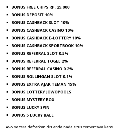
BONUS FREE CHIPS RP. 25,000
BONUS DEPOSIT 10%
BONUS CASHBACK SLOT 10%
BONUS CASHBACK CASINO 10%
BONUS CASHBACK E-LOTTERY 10%
BONUS CASHBACK SPORTBOOK 10%
BONUS REFERRAL SLOT 0.5%
BONUS REFERRAL TOGEL 2%
BONUS REFERRAL CASINO 0.2%
BONUS ROLLINGAN SLOT 0.1%
BONUS EXTRA AJAK TEMAN 15%
BONUS LOTTERY JOWOPOOLS
BONUS MYSTERY BOX
BONUS LUCKY SPIN
BONUS 5 LUCKY BALL
Ayo segera daftarkan diri anda pada situs terpercaya kami