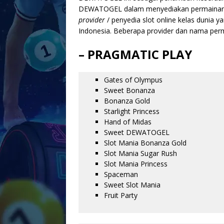
DEWATOGEL dalam menyediakan permainan s
provider
/ penyedia slot online kelas dunia 
Indonesia. Beberapa provider dan nama per
– PRAGMATIC PLAY
Gates of Olympus
Sweet Bonanza
Bonanza Gold
Starlight Princess
Hand of Midas
Sweet DEWATOGEL
Slot Mania Bonanza Gold
Slot Mania Sugar Rush
Slot Mania Princess
Spaceman
Sweet Slot Mania
Fruit Party