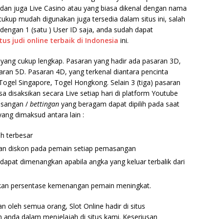
k dan juga Live Casino atau yang biasa dikenal dengan nama
g cukup mudah digunakan juga tersedia dalam situs ini, salah
dengan 1 (satu ) User ID saja, anda sudah dapat
itus judi online terbaik di Indonesia
ini.
ang cukup lengkap. Pasaran yang hadir ada pasaran 3D,
ran 5D. Pasaran 4D, yang terkenal diantara pencinta
gel Singapore, Togel Hongkong. Selain 3 (tiga) pasaran
a disaksikan secara Live setiap hari di platform Youtube
pasangan /
bettingan
yang beragam dapat dipilih pada saat
ng dimaksud antara lain :
ah terbesar
an diskon pada pemain setiap pemasangan
 dapat dimenangkan apabila angka yang keluar terbalik dari
nkan persentase kemenangan pemain meningkat.
 oleh semua orang, Slot Online hadir di situs
nda dalam menjelajah di situs kami. Keseriusan