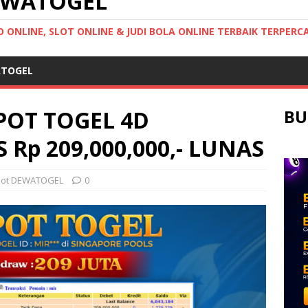
EWATOGEL
 ONLINE, SLOT ONLINE & JUDI BOLA ONLINE TERBAIK TERPERCA
ATOGEL
POT TOGEL 4D
BU
Rp 209,000,000,- LUNAS
kpot DEWATOGEL
0