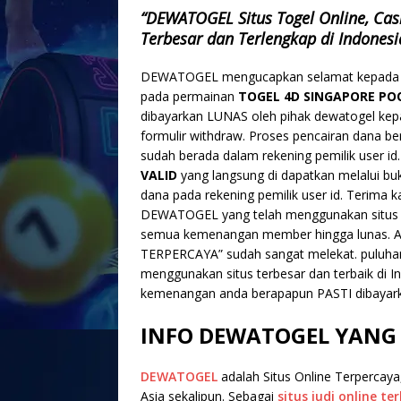
“DEWATOGEL Situs Togel Online, Casi
Terbesar dan Terlengkap di Indonesi
DEWATOGEL mengucapkan selamat kepada use
pada permainan
TOGEL 4D SINGAPORE PO
dibayarkan LUNAS oleh pihak dewatogel kepa
formulir withdraw. Proses pencairan dana b
sudah berada dalam rekening pemilik user id.
VALID
yang langsung di dapatkan melalui buk
dana pada rekening pemilik user id. Terima 
DEWATOGEL yang telah menggunakan situs k
semua kemenangan member hingga lunas. 
TERPERCAYA” sudah sangat melekat. puluha
menggunakan situs terbesar dan terbaik di I
kemenangan anda berapapun PASTI dibayark
INFO DEWATOGEL YANG 
DEWATOGEL
adalah Situs Online Terpercaya
Asia sekalipun. Sebagai
situs judi online te