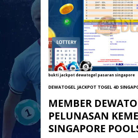
bukti jackpot dewatogel pasaran singapore
DEWATOGEL JACKPOT TOGEL 4D SINGAPOR
MEMBER DEWATO
PELUNASAN KE
SINGAPORE POOLS 