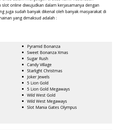
lot online diwujudkan dalam kerjasamanya dengan
yang juga sudah banyak dikenal oleh banyak masyarakat di
mainan yang dimaksud adalah :
Pyramid Bonanza
Sweet Bonanza Xmas
Sugar Rush
Candy Village
Starlight Christmas
Joker Jewels
5 Lion Gold
5 Lion Gold Megaways
Wild West Gold
Wild West Megaways
Slot Mania Gates Olympus