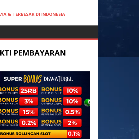
YA & TERBESAR DI INDONESIA
KTI PEMBAYARAN