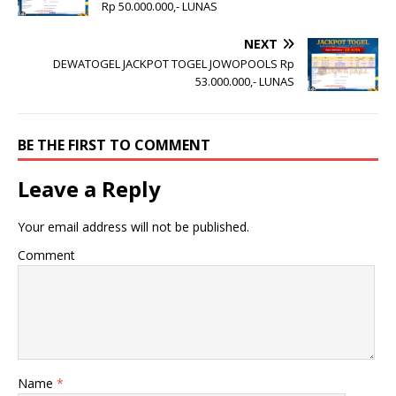
Rp 50.000.000,- LUNAS
NEXT
DEWATOGEL JACKPOT TOGEL JOWOPOOLS Rp
53.000.000,- LUNAS
BE THE FIRST TO COMMENT
Leave a Reply
Your email address will not be published.
Comment
Name
*