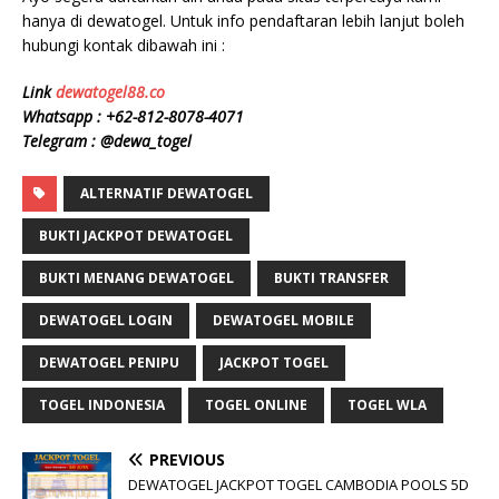
hanya di dewatogel. Untuk info pendaftaran lebih lanjut boleh
hubungi kontak dibawah ini :
Link
dewatogel88.co
Whatsapp : +62-812-8078-4071
Telegram : @dewa_togel
ALTERNATIF DEWATOGEL
BUKTI JACKPOT DEWATOGEL
BUKTI MENANG DEWATOGEL
BUKTI TRANSFER
DEWATOGEL LOGIN
DEWATOGEL MOBILE
DEWATOGEL PENIPU
JACKPOT TOGEL
TOGEL INDONESIA
TOGEL ONLINE
TOGEL WLA
PREVIOUS
DEWATOGEL JACKPOT TOGEL CAMBODIA POOLS 5D