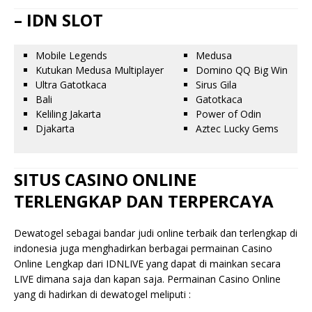
– IDN SLOT
Mobile Legends
Medusa
Kutukan Medusa Multiplayer
Domino QQ Big Win
Ultra Gatotkaca
Sirus Gila
Bali
Gatotkaca
Keliling Jakarta
Power of Odin
Djakarta
Aztec Lucky Gems
SITUS CASINO ONLINE
TERLENGKAP DAN TERPERCAYA
Dewatogel sebagai bandar judi online terbaik dan terlengkap di
indonesia juga menghadirkan berbagai permainan Casino
Online Lengkap dari IDNLIVE yang dapat di mainkan secara
LIVE dimana saja dan kapan saja. Permainan Casino Online
yang di hadirkan di dewatogel meliputi :