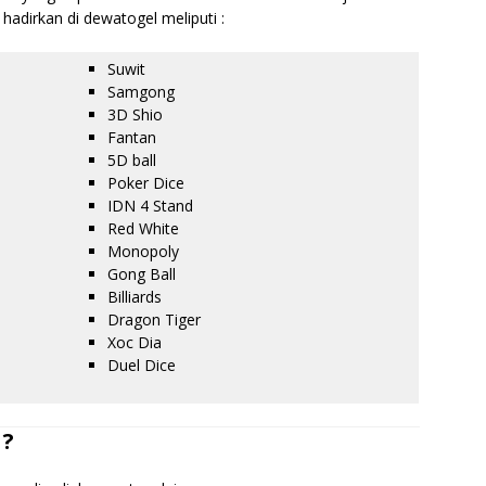
hadirkan di dewatogel meliputi :
Suwit
Samgong
3D Shio
Fantan
5D ball
Poker Dice
IDN 4 Stand
Red White
Monopoly
Gong Ball
Billiards
Dragon Tiger
Xoc Dia
Duel Dice
 ?