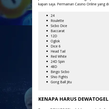
kapan saja. Permainan Casino Online yang di 
24
Roulette
Sicbo Dice
Baccarat
12D
Oglok
Dice 6
Head Tail
Red White
24D Spin
48D
Bingo Sicbo
Shio Fights
Gong Ball Jitu
KENAPA HARUS DEWATOGEL