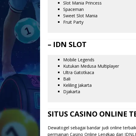
Slot Mania Princess
Spaceman
Sweet Slot Mania
Fruit Party
– IDN SLOT
Mobile Legends
Kutukan Medusa Multiplayer
Ultra Gatotkaca
Bali
Keliling Jakarta
Djakarta
SITUS CASINO ONLINE 
Dewatogel sebagai bandar judi online terbai
permainan Casino Online Lengkap dari IDNLI